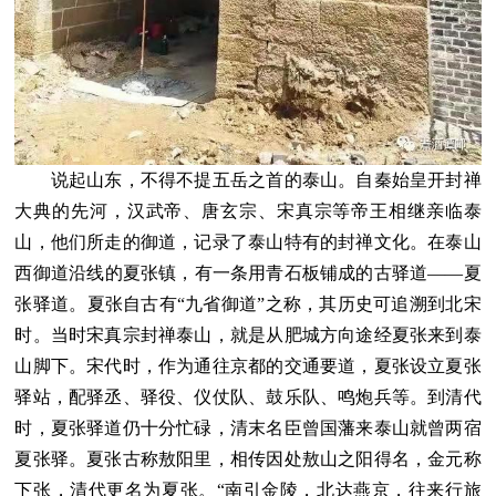
说起山东，不得不提五岳之首的泰山。自秦始皇开封禅
大典的先河，汉武帝、唐玄宗、宋真宗等帝王相继亲临泰
山，他们所走的御道，记录了泰山特有的封禅文化。在泰山
西御道沿线的夏张镇，有一条用青石板铺成的古驿道——夏
张驿道。夏张自古有“九省御道”之称，其历史可追溯到北宋
时。当时宋真宗封禅泰山，就是从肥城方向途经夏张来到泰
山脚下。宋代时，作为通往京都的交通要道，夏张设立夏张
驿站，配驿丞、驿役、仪仗队、鼓乐队、鸣炮兵等。到清代
时，夏张驿道仍十分忙碌，清末名臣曾国藩来泰山就曾两宿
夏张驿。夏张古称敖阳里，相传因处敖山之阳得名，金元称
下张，清代更名为夏张。“南引金陵，北达燕京，往来行旅