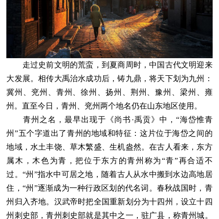
走过史前文明的荒蛮，到夏商周时，中国古代文明迎来
大发展。相传大禹治水成功后，铸九鼎，将天下划为九州：
冀州、兖州、青州、徐州、扬州、荆州、豫州、梁州、雍
州。直至今日，青州、兖州两个地名仍在山东地区使用。
青州之名，最早出现于《尚书·禹贡》中，“海岱惟青
州”五个字道出了青州的地域和特征：这片位于海岱之间的
地域，水土丰饶、草木繁盛、生机盎然。在古人看来，东方
属木，木色为青，把位于东方的青州称为“青”再合适不
过。“州”指水中可居之地，随着古人从水中搬到水边高地居
住，“州”逐渐成为一种行政区划的代名词。春秋战国时，青
州归入齐地。汉武帝时把全国重新划分为十四州，设立十四
州刺史部，青州刺史部就是其中之一，驻广县，称青州城。