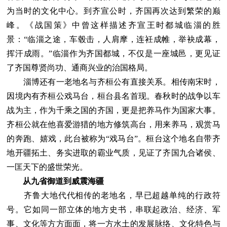
为当时的文化中心。到齐宣公时，齐国再次达到繁荣的巅
峰。《战国策》中曾这样描述齐宣王时都城临淄的胜
景：“临淄之途，车毂击，人肩摩，连衽成帷，举袂成幕，
挥汗成雨。”临淄作为齐国都城，不仅是一座城邑，更见证
了齐国尊贤尚功、通商兴业的治国格局。
淄博还有一老地名与齐桓公有直接关系。相传南宋时，
因境内有齐桓公戏马台，桓台县名首现。春秋时的战争以车
战为主，作为千乘之国的齐国，更是把养马作为国家大事。
齐桓公就在他喜爱游猎的地方修筑高台，用来养马，观赏马
的奔跑、嬉戏，此台被称为“戏马台”。桓台这个地名自带齐
地开疆拓土、务实进取的霸业气质，见证了齐国九合诸侯、
一匡天下的盛世荣光。
从九省御道到威震海疆
齐鲁大地代代相传的老地名，早已超越单纯的行政符
号。它如同一部立体的地方史书，串联起政治、经济、军
事、文化等方方面面，将一方水土的发展脉络、文化特色与