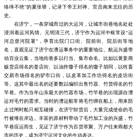
络绎不绝”的夏张驿，记录下帝王封禅、官员南来北往的历
史。
在济宁，一条穿城而过的大运河，让城市街巷地名处处
浸润着运河风情。元明清三代，济宁作为运河中枢常设“运
河总督河院署”，孕育出院门口街、院前街、院后街等地
名，直观见证了济宁在漕运事务中的重要地位。航运兴盛带
动百业云集，当地街巷多以行当、集市命名。比如以黄姜商
贩货店得名的姜店街、以油炸馓子得名的馓子胡同，以牲畜
交易市场得名的驴市口街，以皮革加工作坊得名的皮坊街
等。这其中最出名的还要数以编织出售竹器、竹货得名的竹
竿巷。作为当年山东最大的竹器市场，竹竿巷的出现源自漕
运对毛竹的需求。当时的漕运船常将毛竹绑在船上，用来防
止过闸时船只相互碰撞，在济宁卸货后，大量完成使命的毛
竹被堆在岸边。丰富的原材料带动了毛竹加工业的兴盛，竹
竿巷应运而生，见证了济宁作为百货萃聚、万户往来商都大
市的历史，成为济宁运河文化的生动表达。