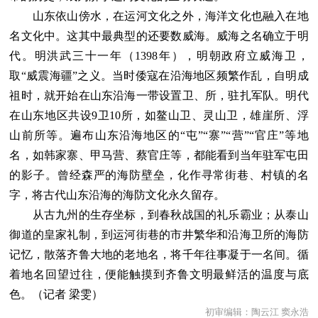
山东依山傍水，在运河文化之外，海洋文化也融入在地
名文化中。这其中最典型的还要数威海。威海之名确立于明
代。明洪武三十一年（1398年），明朝政府立威海卫，
取“威震海疆”之义。当时倭寇在沿海地区频繁作乱，自明成
祖时，就开始在山东沿海一带设置卫、所，驻扎军队。明代
在山东地区共设9卫10所，如鳌山卫、灵山卫，雄崖所、浮
山前所等。遍布山东沿海地区的“屯”“寨”“营”“官庄”等地
名，如韩家寨、甲马营、蔡官庄等，都能看到当年驻军屯田
的影子。曾经森严的海防壁垒，化作寻常街巷、村镇的名
字，将古代山东沿海的海防文化永久留存。
从古九州的生存坐标，到春秋战国的礼乐霸业；从泰山
御道的皇家礼制，到运河街巷的市井繁华和沿海卫所的海防
记忆，散落齐鲁大地的老地名，将千年往事凝于一名间。循
着地名回望过往，便能触摸到齐鲁文明最鲜活的温度与底
色。（记者 梁雯）
初审编辑：陶云江 窦永浩