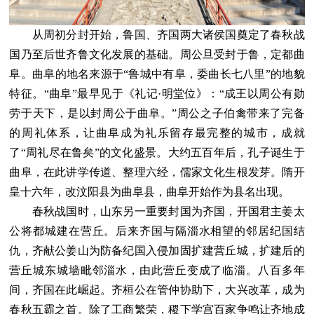
从周初分封开始，鲁国、齐国两大诸侯国奠定了春秋战
国乃至后世齐鲁文化发展的基础。周公旦受封于鲁，定都曲
阜。曲阜的地名来源于“鲁城中有阜，委曲长七八里”的地貌
特征。“曲阜”最早见于《礼记·明堂位》：“成王以周公有勋
劳于天下，是以封周公于曲阜。”周公之子伯禽带来了完备
的周礼体系，让曲阜成为礼乐留存最完整的城市，成就
了“周礼尽在鲁矣”的文化盛景。大约五百年后，孔子诞生于
曲阜，在此讲学传道、整理六经，儒家文化生根发芽。隋开
皇十六年，改汶阳县为曲阜县，曲阜开始作为县名出现。
春秋战国时，山东另一重要封国为齐国，开国君主姜太
公将都城建在营丘。后来齐国与隔淄水相望的邻居纪国结
仇，齐献公姜山为防备纪国入侵加固扩建营丘城，扩建后的
营丘城东城墙毗邻淄水，由此营丘变成了临淄。八百多年
间，齐国在此崛起。齐桓公在管仲协助下，大兴改革，成为
春秋五霸之首。除了工商繁荣，稷下学宫百家争鸣让齐地成