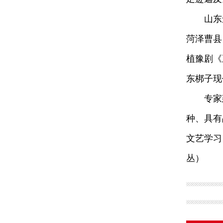
山东还支
菏泽曹县
植豫剧《
东梆子现
专家建议
种、具有
文艺学习
丛）