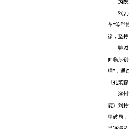
为院
戏剧振
革”等举
循，坚持
聊城市
面临原创
理”，通
《孔繁森
滨州市
鹿》到持
里破局，
足迹遍及