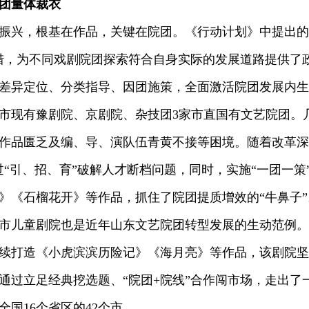
团量体裁衣
兴，根基在作品，关键在院团。《行动计划》中提出的
措，为不同戏剧院团探索符合自身实际的发展道路提供了
差异定位、分类指导、因团施策，全面激活院团发展内生
现有豫剧院、京剧院、杂技团3家市直国有文艺院团。
作品匮乏及编、导、演队伍青黄不接等困境。随着改革深
过“引、招、育”破解人才断档问题，同时，实施“一团一策
》《石榴花开》等作品，抓住了院团提质增效的“牛鼻子”
儿童剧院也是近年山东文艺院团转型发展的生动范例。
续打造《小虎滨滨历险记》《海月亮》等作品，该剧院坚
通过立足经典挖选题、“院团+院线”合作闯市场，走出了
全国16个省区的42个市。