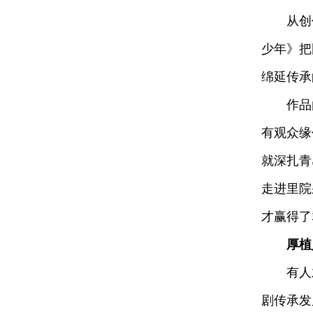
从创作源
少年》把
绵延传承
作品由
有观众缘
就深扎青
走进里院
才赢得了
厚植
有人才之
剧传承发