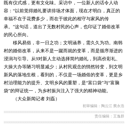
既有仪式感，更有文化味。采访中，一位新人的话令人动
容：“以前觉得婚礼要讲排场才体面，现在才明白，真正的
幸福不在于花费多少，而在于彼此的相守与家风的传
承。”这句话，道出了无数村民的心声，也印证了婚俗改革
的民心所向。
移风易俗，非一日之功；文明涵养，需久久为功。南韩
村的婚俗改革，从来不是一蹴而就的变革，而是循序渐进的
浸润与引导。从9对新人主动选择简约婚礼，到高价彩礼、
大操大办等陋习明显减少；从村民观念的悄然转变，到文明
新风的落地生根，看到的，不仅是一场婚俗的变革，更是乡
村治理能力的提升、文明乡风的重塑，是“富口袋”与“富脑
袋”的辩证统一，为乡村振兴注入了强大的精神动能。
（大众新闻记者 刘磊）
初审编辑：陶云江 窦永浩
责任编辑：王逸群