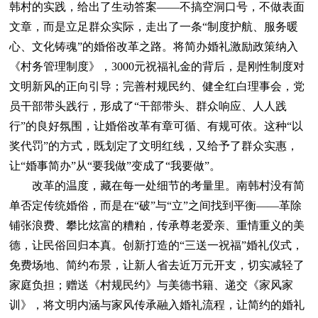
韩村的实践，给出了生动答案——不搞空洞口号，不做表面
文章，而是立足群众实际，走出了一条“制度护航、服务暖
心、文化铸魂”的婚俗改革之路。将简办婚礼激励政策纳入
《村务管理制度》，3000元祝福礼金的背后，是刚性制度对
文明新风的正向引导；完善村规民约、健全红白理事会，党
员干部带头践行，形成了“干部带头、群众响应、人人践
行”的良好氛围，让婚俗改革有章可循、有规可依。这种“以
奖代罚”的方式，既划定了文明红线，又给予了群众实惠，
让“婚事简办”从“要我做”变成了“我要做”。
改革的温度，藏在每一处细节的考量里。南韩村没有简
单否定传统婚俗，而是在“破”与“立”之间找到平衡——革除
铺张浪费、攀比炫富的糟粕，传承尊老爱亲、重情重义的美
德，让民俗回归本真。创新打造的“三送一祝福”婚礼仪式，
免费场地、简约布景，让新人省去近万元开支，切实减轻了
家庭负担；赠送《村规民约》与美德书籍、递交《家风家
训》，将文明内涵与家风传承融入婚礼流程，让简约的婚礼