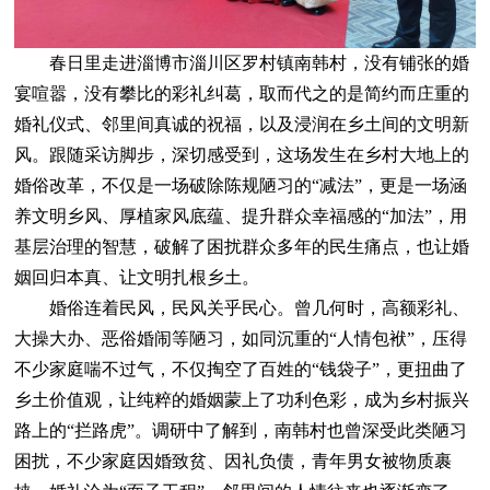
春日里走进淄博市淄川区罗村镇南韩村，没有铺张的婚
宴喧嚣，没有攀比的彩礼纠葛，取而代之的是简约而庄重的
婚礼仪式、邻里间真诚的祝福，以及浸润在乡土间的文明新
风。跟随采访脚步，深切感受到，这场发生在乡村大地上的
婚俗改革，不仅是一场破除陈规陋习的“减法”，更是一场涵
养文明乡风、厚植家风底蕴、提升群众幸福感的“加法”，用
基层治理的智慧，破解了困扰群众多年的民生痛点，也让婚
姻回归本真、让文明扎根乡土。
婚俗连着民风，民风关乎民心。曾几何时，高额彩礼、
大操大办、恶俗婚闹等陋习，如同沉重的“人情包袱”，压得
不少家庭喘不过气，不仅掏空了百姓的“钱袋子”，更扭曲了
乡土价值观，让纯粹的婚姻蒙上了功利色彩，成为乡村振兴
路上的“拦路虎”。调研中了解到，南韩村也曾深受此类陋习
困扰，不少家庭因婚致贫、因礼负债，青年男女被物质裹