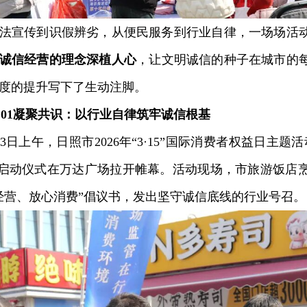
宣传到识假辨劣，从便民服务到行业自律，一场场活动
诚信经营的理念深植人心
，让文明诚信的种子在城市的
度的提升写下了生动注脚。
rt.01凝聚共识：以行业自律筑牢诚信根基
日上午，日照市2026年“3·15”国际消费者权益日主题
”启动仪式在万达广场拉开帷幕。活动现场，市旅游饭店
经营、放心消费”倡议书，发出坚守诚信底线的行业号召。