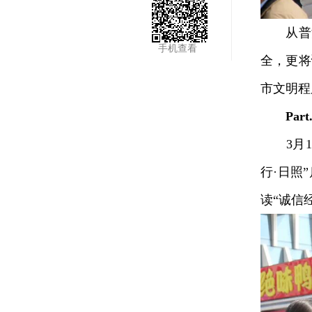
从普法
手机查看
全，更将
市文明程
Pa
3月13
行·日照
读“诚信