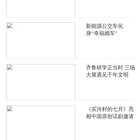
新能源公交车化
身“幸福婚车”
齐鲁研学正当时 三场
大展遇见千年文明
《买河村的七月》亮
相中国原创话剧邀请
展