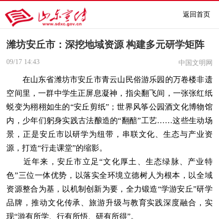
返回首页
潍坊安丘市：深挖地域资源 构建多元研学矩阵
09/17
14:43
中国文明网
在山东省潍坊市安丘市青云山民俗游乐园的万卷楼非遗
空间里，一群中学生正屏息凝神，指尖翻飞间，一张张红纸
蜕变为栩栩如生的“安丘剪纸”；世界风筝公园酒文化博物馆
内，少年们躬身实践古法酿造的“翻醅”工艺……这些生动场
景，正是安丘市以研学为纽带，串联文化、生态与产业资
源，打造“行走课堂”的缩影。
近年来，安丘市立足“文化厚土、生态绿脉、产业特
色”三位一体优势，以落实全环境立德树人为根本，以全域
资源整合为基，以机制创新为要，全力锻造“学游安丘”研学
品牌，推动文化传承、旅游升级与教育实践深度融合，实
现“游有所学、行有所悟、研有所得”。