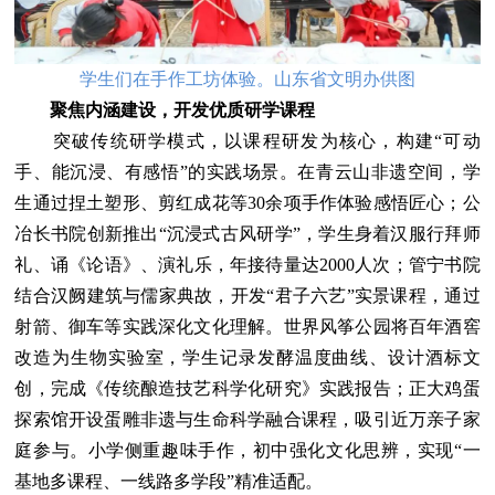
学生们在手作工坊体验。山东省文明办供图
聚焦内涵建设，开发优质研学课程
突破传统研学模式，以课程研发为核心，构建“可动
手、能沉浸、有感悟”的实践场景。在青云山非遗空间，学
生通过捏土塑形、剪红成花等30余项手作体验感悟匠心；公
冶长书院创新推出“沉浸式古风研学”，学生身着汉服行拜师
礼、诵《论语》、演礼乐，年接待量达2000人次；管宁书院
结合汉阙建筑与儒家典故，开发“君子六艺”实景课程，通过
射箭、御车等实践深化文化理解。世界风筝公园将百年酒窖
改造为生物实验室，学生记录发酵温度曲线、设计酒标文
创，完成《传统酿造技艺科学化研究》实践报告；正大鸡蛋
探索馆开设蛋雕非遗与生命科学融合课程，吸引近万亲子家
庭参与。小学侧重趣味手作，初中强化文化思辨，实现“一
基地多课程、一线路多学段”精准适配。