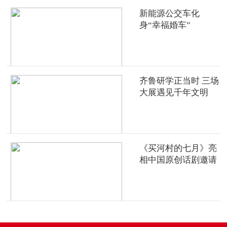
新能源公交车化
身“幸福婚车”
齐鲁研学正当时 三场
大展遇见千年文明
《买河村的七月》亮
相中国原创话剧邀请
展