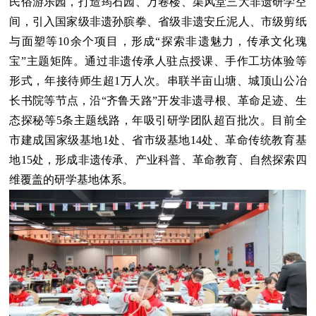
民俗游乐园，打造筠石园、万卷楼、渠风堂三大非遗研学空
间，引入国家级非遗孙膑拳、省级非遗安丘泥人、市级剪纸
与面塑等10余个项目，形成“探索非遗魅力，传承文化瑰
宝”主题矩阵。通过非遗传承人驻点授课、手作工坊体验等
形式，年接待师生超1万人次。串联半亩山塘、城顶山公冶
长书院等节点，沿“齐鲁天路”开发非遗寻根、革命足迹、生
态探秘等5条主题线路，年吸引研学团队超百批次。目前全
市建成国家级基地1处、省市级基地14处、革命传统教育基
地15处，形成非遗传承、产业科普、革命教育、自然探索四
维覆盖的研学基地体系。