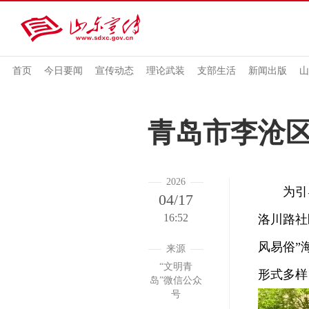
首页
今日要闻
宣传动态
理论武装
支部生活
新闻出版
山
青岛市李沧区
2026
为引导居
04/17
16:52
洛川路社
风易俗”
来源
“文明青
形式多样
岛”微信公众
号