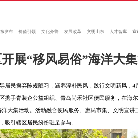
东发布
价值引领
文化齐鲁
发展改革
文明山东
人才智库
宣
开展“移风易俗”海洋大
民摒弃陈规陋习，涵养淳朴民风，践行文明新风，4月
区携手青装企公益组织、青岛尚禾社区便民服务，在海尔
海洋大集活动。活动融合便民服务、惠民市集、文明宣讲
，吸引辖区居民纷纷驻足参与。