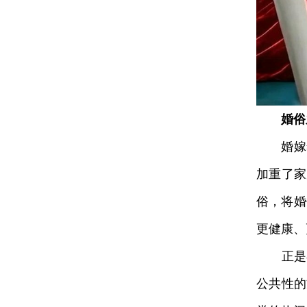
婚俗之
婚嫁奢
加重了家
俗，将婚
更健康、
正是在
公共性的