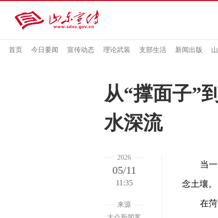
首页
今日要闻
宣传动态
理论武装
支部生活
新闻出版
山
从“撑面子”
水深流
2026
当一座
05/11
11:35
念土壤。
在菏泽
来源
大众新闻客