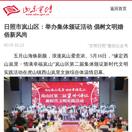
返回首页
日照市岚山区：举办集体颁证活动 倡树文明婚
俗新风尚
05/19
16:23
“文明日照”微信公众号
五月山海焕新颜，浪漫岚山爱意浓。5月16日，“缘定西
山岚里・情满幸福岚山”岚山区第二届集体颁证新时代文明
实践活动在虎山镇西山岚里文旅综合体温情启幕。