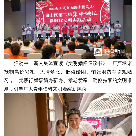
活动中，新人集体宣读《文明婚俗倡议书》，庄严承诺
抵制高价彩礼、人情攀比、低俗婚闹、铺张浪费等陈规陋
习，自觉践行婚事简办新办、孝老爱亲、勤俭持家的文明准
则，引导广大青年倡树文明婚嫁新风尚。