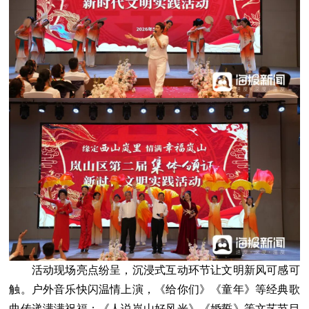
活动现场亮点纷呈，沉浸式互动环节让文明新风可感可
触。户外音乐快闪温情上演，《给你们》《童年》等经典歌
曲传递满满祝福；《人说岚山好风光》《婚誓》等文艺节目