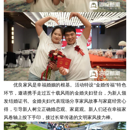
优良家风是幸福婚姻的根基。活动特设“金婚传福”特色
环节，邀请携手走过五十载风雨的金婚夫妇登台，为新人颁
发结婚证书。金婚夫妇代表现场分享家风故事与家庭经营心
得，引导新人树立正确婚恋观、家庭观。新人们还在幸福家
风卷轴上按下手印，接过长辈传递的文明家风接力棒。