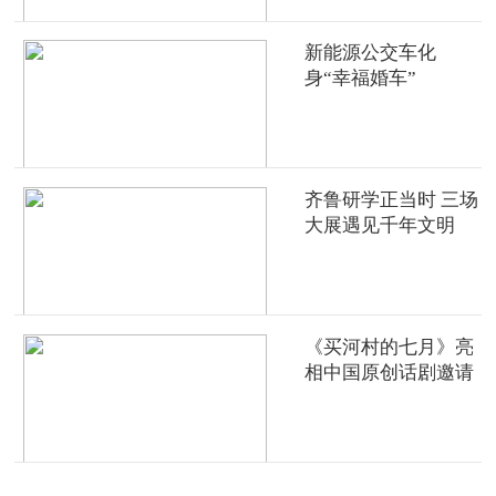
新能源公交车化
身“幸福婚车”
齐鲁研学正当时 三场
大展遇见千年文明
《买河村的七月》亮
相中国原创话剧邀请
展