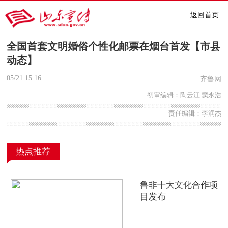
返回首页
全国首套文明婚俗个性化邮票在烟台首发【市县
动态】
05/21
15:16
齐鲁网
初审编辑：陶云江 窦永浩
责任编辑：李润杰
热点推荐
鲁非十大文化合作项
目发布