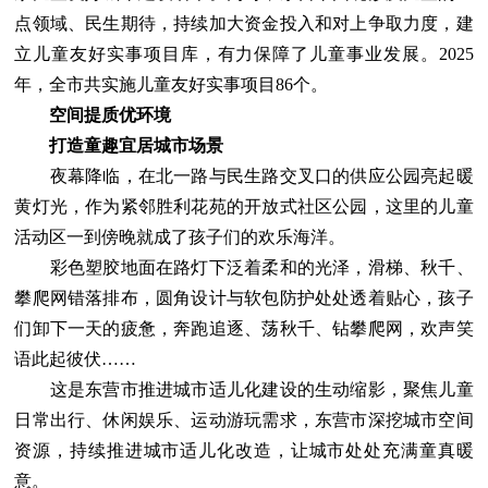
点领域、民生期待，持续加大资金投入和对上争取力度，建
立儿童友好实事项目库，有力保障了儿童事业发展。2025
年，全市共实施儿童友好实事项目86个。
空间提质优环境
打造童趣宜居城市场景
夜幕降临，在北一路与民生路交叉口的供应公园亮起暖
黄灯光，作为紧邻胜利花苑的开放式社区公园，这里的儿童
活动区一到傍晚就成了孩子们的欢乐海洋。
彩色塑胶地面在路灯下泛着柔和的光泽，滑梯、秋千、
攀爬网错落排布，圆角设计与软包防护处处透着贴心，孩子
们卸下一天的疲惫，奔跑追逐、荡秋千、钻攀爬网，欢声笑
语此起彼伏……
这是东营市推进城市适儿化建设的生动缩影，聚焦儿童
日常出行、休闲娱乐、运动游玩需求，东营市深挖城市空间
资源，持续推进城市适儿化改造，让城市处处充满童真暖
意。