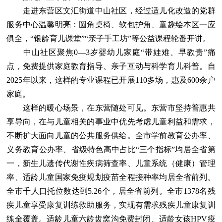
走进东营区文汇街道中山社区，经过适儿化改造的党群
服务中心温馨明亮：圆角桌椅、软包护角、童趣绘本区一应
俱全，“银龄育儿课堂”“亲子手工坊”等公益课程轮番开讲。
中山社区聚焦0—3岁婴幼儿家庭“带娃难、早教贵”痛
点，免费提供家庭教育指导、亲子互动与科学育儿科普。自
2025年以来，这样的专业课程已开展110多场，惠及600余户
家庭。
这样的暖心场景，在东营随处可见。东营市坚持普惠共
享导向，在与儿童相关的事业中优先考虑儿童利益和需求，
不断扩大面向儿童的公共服务供给。全市学前教育公办率、
义务教育公办率、省级特色高中占比“三个指标”均居全省第
一，新生儿遗传代谢性疾病筛查率、儿童系统（健康）管理
率、适龄儿童国家免疫规划疫苗全程接种率均居全省前列。
全市千人口托位数达到5.26个，居全省前列。全市1378名残
疾儿童享受康复训练救助服务，实现有需求残疾儿童康复训
练全覆盖。适龄儿童六龄齿窝沟免费封闭、适龄女孩HPV疫