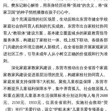
问。樊东记耐心解答，用亲身经历诠释“英雄”的含义，将“保
家卫国”的种子悄然播撒在孩子们心中。
这个充满温情的社区场景，生动反映出东营市健全学校
家庭社会协同育人机制的扎实成效。东营市出台家校社协同
育人“教联体”建设方案，基本建立覆盖城乡的家庭教育指导
服务体系，构建起了家校社一体、线上线下联动、各级各部
门共建的全环境立德树人新模式，在全省创新开展家规家训
进社区工作，引导未成年人从小树立正确的价值观和行为准
则。
深化家庭家教家风建设，东营市推动出台全省首个家庭
家教家风建设促进基层治理的意见，构建家校社协同育人、
家庭发展支持保障等7大机制。聚焦儿童权益保障，东营市
不断提升儿童福利保障水平，集中养育孤儿、社会散居孤儿
和重点困境儿童基本生活保障标准分别达到每人每月2688
元、2150元、1933元，位居全省前列。实施社会救助“荧
（营）光行”关爱行动，设立“护航未来”儿童关爱专项基金，