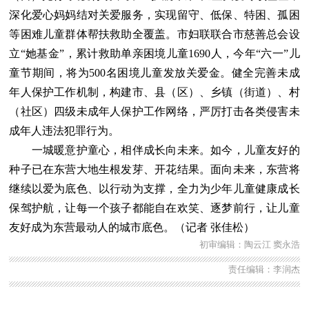
深化爱心妈妈结对关爱服务，实现留守、低保、特困、孤困
等困难儿童群体帮扶救助全覆盖。市妇联联合市慈善总会设
立“她基金”，累计救助单亲困境儿童1690人，今年“六一”儿
童节期间，将为500名困境儿童发放关爱金。健全完善未成
年人保护工作机制，构建市、县（区）、乡镇（街道）、村
（社区）四级未成年人保护工作网络，严厉打击各类侵害未
成年人违法犯罪行为。
一城暖意护童心，相伴成长向未来。如今，儿童友好的
种子已在东营大地生根发芽、开花结果。面向未来，东营将
继续以爱为底色、以行动为支撑，全力为少年儿童健康成长
保驾护航，让每一个孩子都能自在欢笑、逐梦前行，让儿童
友好成为东营最动人的城市底色。（记者 张佳松）
初审编辑：陶云江 窦永浩
责任编辑：李润杰