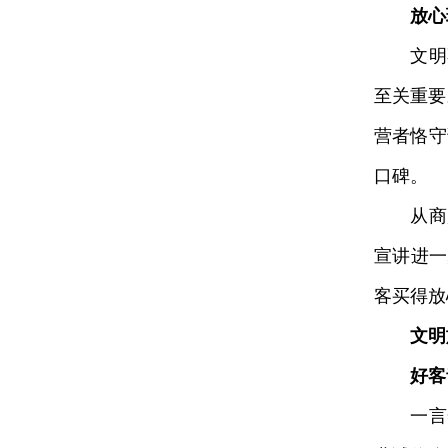
放心
文明不
至关重要
营者恪守
口碑。
从商超
宣讲进一
客买得放
文明
好客
一言一