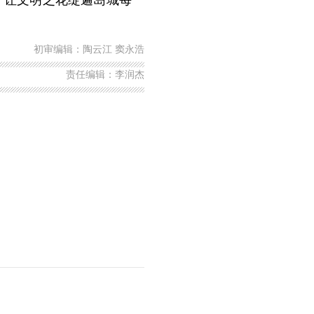
，让文明之花绽遍岛城每一
初审编辑：陶云江 窦永浩
责任编辑：李润杰