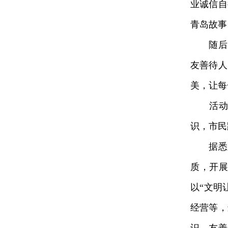
业诚信自
青岛故事
随后，
友善待人
美，让每
活动现
识，市民
据悉，
质，开
以“文明
经营等，