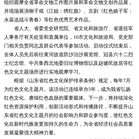
组织观摩全省革命文物工作图片展和革命文物文创作品展，
并现场展演柳子戏《江姐：绣红旗》、京剧《红色娘子军：
永葆这战斗青春》等红色优秀艺术作品。
省人大、省委党史研究院、省文化和旅游厅、省退役军
人事务厅有关处室和直属单位，16市文化和旅游局、党史部
门相关负责同志及群众代表等参加活动。启动仪式结束后，
全体人员先后前往黄河故道防沙治沙展览馆、冠县六十二烈
士纪念馆、中共鲁西北地委旧址博物馆以及赵健民故居等红
色文化主题场所进行实地观摩学习。
根据《山东省红色文化保护传承条例》规定，每年7月
为红色文化主题月。该活动已连续举办5年，成为我省弘扬
红色文化、赓续红色血脉的重要载体。下一步，将持续深化
红色资源保护利用，创新活动形式和传播路径，不断提升山
东省红色文化主题月的社会影响力和群众参与度，使红色文
化在新时代焕发更加持久的生命力，为全省经济社会高质量
发展凝聚强大精神力量。