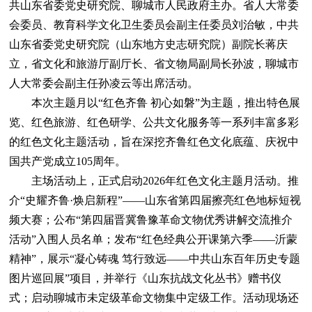
共山东省委党史研究院、聊城市人民政府主办。省人大常委
会委员、教育科学文化卫生委员会副主任委员刘治敏，中共
山东省委党史研究院（山东地方史志研究院）副院长蒋庆
立，省文化和旅游厅副厅长、省文物局副局长孙波，聊城市
人大常委会副主任孙凌云等出席活动。
本次主题月以“红色齐鲁 初心如磐”为主题，推出特色展
览、红色旅游、红色研学、公共文化服务等一系列丰富多彩
的红色文化主题活动，旨在深挖齐鲁红色文化底蕴、庆祝中
国共产党成立105周年。
主场活动上，正式启动2026年红色文化主题月活动。推
介“史耀齐鲁·焕启新程”——山东省第四届擦亮红色地标短视
频大赛；公布“第四届晋冀鲁豫革命文物优秀讲解交流推介
活动”入围人员名单；发布“红色经典公开课第六季——沂蒙
精神”，展示“凝心铸魂 笃行致远——中共山东百年历史专题
图片巡回展”项目，并举行《山东抗战文化丛书》赠书仪
式；启动聊城市未定级革命文物集中定级工作。活动现场还