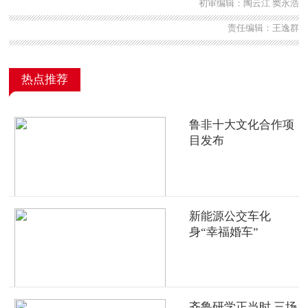
初审编辑：陶云江 窦永浩
责任编辑：王逸群
热点推荐
鲁非十大文化合作项
目发布
新能源公交车化
身“幸福婚车”
齐鲁研学正当时 三场