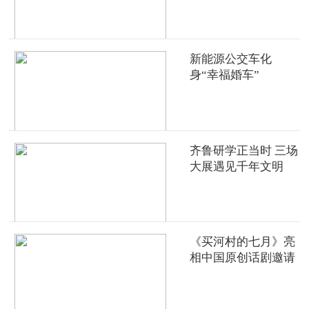
新能源公交车化
身“幸福婚车”
齐鲁研学正当时 三场
大展遇见千年文明
《买河村的七月》亮
相中国原创话剧邀请
展