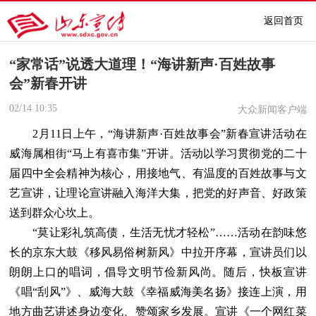
返回首页
“家常话”说透大道理！“海讲新声·百姓故事
会”新春开讲
02/14
10:35
大众新闻客户端
2月11日上午，“海讲新声·百姓故事会”新春宣讲活动在
威海属相街“马上有喜市集”开讲。活动以学习贯彻党的二十
届四中全会精神为核心，用接地气、有温度的百姓故事与文
艺宣讲，让理论宣讲融入海洋大集，把党的好声音、好政策
送到群众心坎上。
“莫让彩礼筑高债，生活无忧才轻松”……活动在韵味悠
长的京东大鼓《移风易俗树新风》中拉开序幕，宣讲员们以
朗朗上口的唱词，倡导文明节俭新风尚。随后，快板宣讲
《唱“刮风”》、威海大鼓《幸福威海美名扬》接连上演，用
地方曲艺讲述身边变化、赞颂家乡发展。宣讲《一个网红菜