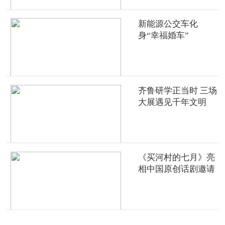
新能源公交车化
身“幸福婚车”
齐鲁研学正当时 三场
大展遇见千年文明
《买河村的七月》亮
相中国原创话剧邀请
展