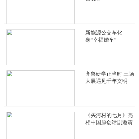
新能源公交车化
身“幸福婚车”
齐鲁研学正当时 三场
大展遇见千年文明
《买河村的七月》亮
相中国原创话剧邀请
展