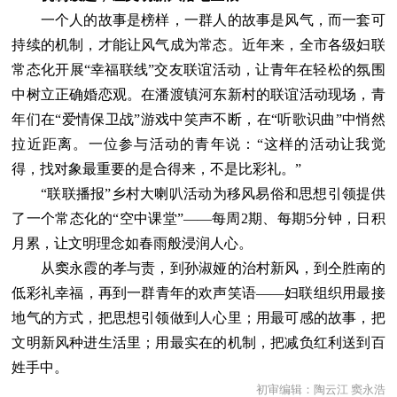
一个人的故事是榜样，一群人的故事是风气，而一套可
持续的机制，才能让风气成为常态。近年来，全市各级妇联
常态化开展“幸福联线”交友联谊活动，让青年在轻松的氛围
中树立正确婚恋观。在潘渡镇河东新村的联谊活动现场，青
年们在“爱情保卫战”游戏中笑声不断，在“听歌识曲”中悄然
拉近距离。一位参与活动的青年说：“这样的活动让我觉
得，找对象最重要的是合得来，不是比彩礼。”
“联联播报”乡村大喇叭活动为移风易俗和思想引领提供
了一个常态化的“空中课堂”——每周2期、每期5分钟，日积
月累，让文明理念如春雨般浸润人心。
从窦永霞的孝与责，到孙淑娅的治村新风，到仝胜南的
低彩礼幸福，再到一群青年的欢声笑语——妇联组织用最接
地气的方式，把思想引领做到人心里；用最可感的故事，把
文明新风种进生活里；用最实在的机制，把减负红利送到百
姓手中。
初审编辑：陶云江 窦永浩