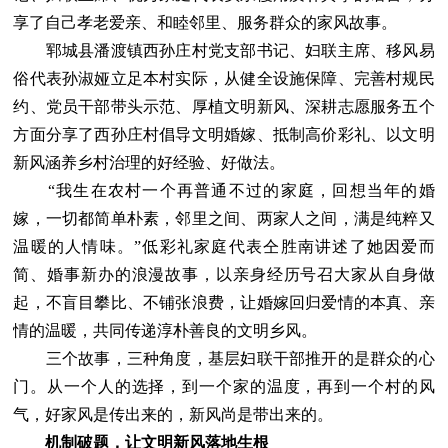
享了自己孝老爱亲、和睦邻里、服务群众的家风故事。
郓城县潘渡镇西孙庄村党支部书记、妇联主席、移风易
俗代表孙淑娅立足本村实际，从健全设施保障、完善村规民
约、党员干部带头示范、厚植文明新风、深耕志愿服务五个
方面分享了西孙庄村倡导文明婚嫁、抵制高价彩礼、以文明
新风涵养乡村治理的好经验、好做法。
“我生在农村一个再普通不过的家庭，回想当年的婚
嫁，一切都简单朴素，邻里之间、两家人之间，满是纯粹又
温暖的人情味。”低彩礼家庭代表仝胜南讲述了她因爱而
简、婚事新办的浪漫故事，以亲身经历号召大家从自身做
起，不盲目攀比、不铺张浪费，让婚嫁回归爱情的本真、亲
情的温暖，共同传递淳朴善良的文明乡风。
三个故事，三种角度，基层妇联干部推开的是群众的心
门。从一个人的选择，到一个家的温度，再到一个村的风
气，好家风是传出来的，新风尚是带出来的。
机制破题，让文明新风落地生根