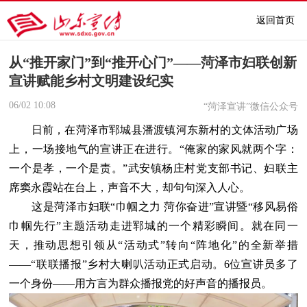
返回首页
从“推开家门”到“推开心门”——菏泽市妇联创新
宣讲赋能乡村文明建设纪实
06/02
10:08
“菏泽宣讲”微信公众号
日前，在菏泽市郓城县潘渡镇河东新村的文体活动广场
上，一场接地气的宣讲正在进行。“俺家的家风就两个字：
一个是孝，一个是责。”武安镇杨庄村党支部书记、妇联主
席窦永霞站在台上，声音不大，却句句深入人心。
这是菏泽市妇联“巾帼之力 菏你奋进”宣讲暨“移风易俗
巾帼先行”主题活动走进郓城的一个精彩瞬间。就在同一
天，推动思想引领从“活动式”转向“阵地化”的全新举措
——“联联播报”乡村大喇叭活动正式启动。6位宣讲员多了
一个身份——用方言为群众播报党的好声音的播报员。