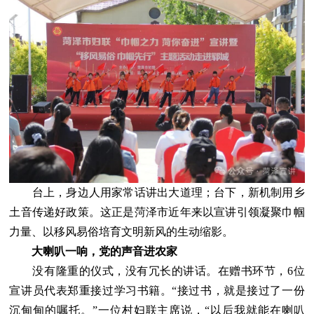
台上，身边人用家常话讲出大道理；台下，新机制用乡
土音传递好政策。这正是菏泽市近年来以宣讲引领凝聚巾帼
力量、以移风易俗培育文明新风的生动缩影。
大喇叭一响，党的声音进农家
没有隆重的仪式，没有冗长的讲话。在赠书环节，6位
宣讲员代表郑重接过学习书籍。“接过书，就是接过了一份
沉甸甸的嘱托。”一位村妇联主席说，“以后我就能在喇叭