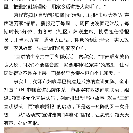
里，把党的创新理论，用家乡话讲给大家听了。”
菏泽市妇联启动“联联播报”活动，主推“巾帼大喇叭·声
声暖万家”品牌。播报定于每周二、周四傍晚固定时段，每
期时长5分钟，由各村（社区）妇联主席、执委担任播报
员，用当地方言、通俗大白话，将党的创新理论、惠民政
策、家风故事、法律知识送到家家户户。
“宣讲的生命力在于离群众近、内容实。”市妇联有关负
责人说，“我们不要播音腔，就要那种‘拉家常’的感觉。让村
民觉得这不是在上课，而是邻里乡亲在跟自个儿聊天。”
事实上，菏泽市妇联早已构建起成熟的宣讲矩阵。全市
打造“1+N”巾帼宣讲品牌体系，市县乡村四级妇联联动，组
建178支多元化宣讲队伍，创新推出“理论+故事+戏曲”三维
宣讲模式，而“联联播报”的启动，正是这一矩阵的又一次升
级——从“活动式”宣讲走向“阵地化”播报，让思想引领天天
有声、处处有形。