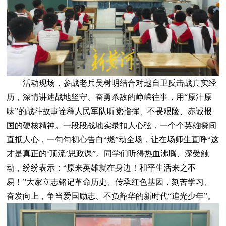
活动现场，参战老兵吴树明结合对越自卫反击战真实经
历，深情讲述战地坚守、奋勇杀敌的峥嵘往事，用“原汁原
味”的战斗故事诠释人民军队听党指挥、不畏艰险、赤诚报
国的硬核精神。一段段战地实录扣人心弦，一个个英雄瞬间
直抵人心，一句句初心告白“燃”动全场，让在场师生直呼“这
才是真正的‘顶流’思政课”。同学们听得热血沸腾、深受触
动，纷纷表示：“原来英雄就在身边！和平生活来之不
易！”大家立志铭记革命历史、传承红色基因，刻苦学习、
奋发向上，争当爱国励志、不负韶华的新时代“追光少年”。