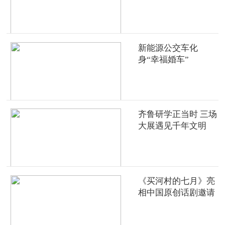
新能源公交车化
身“幸福婚车”
齐鲁研学正当时 三场
大展遇见千年文明
《买河村的七月》亮
相中国原创话剧邀请
展