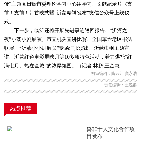
传”主题党日暨市委理论学习中心组学习、文献纪录片《支
前！支前！》首映式暨“沂蒙精神发布”微信公众号上线仪
式。
下一步，临沂还将开展先进事迹巡回报告、“沂河之
夜”小戏小剧展演、市直机关宣讲比赛、全国革命老区书法
联展、“沂蒙小小讲解员”专场汇报演出、沂蒙巾帼主题宣
讲、沂蒙红色电影展映月等10多项特色活动，着力烘托“红
满七月、热在全城”的浓厚氛围。（记者 林鹏 王金慧）
初审编辑：陶云江 窦永浩
责任编辑：王逸群
热点推荐
鲁非十大文化合作项
目发布