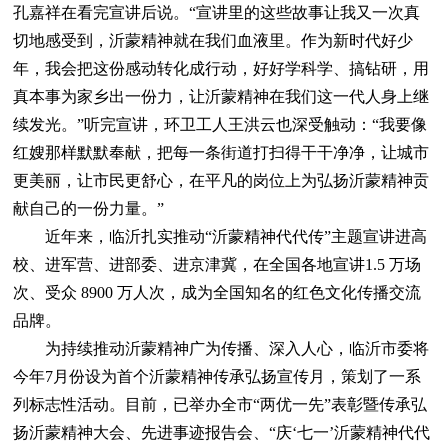
孔嘉祥在看完宣讲后说。“宣讲里的这些故事让我又一次真
切地感受到，沂蒙精神就在我们血液里。作为新时代好少
年，我会把这份感动转化成行动，好好学科学、搞钻研，用
真本事为家乡出一份力，让沂蒙精神在我们这一代人身上继
续发光。”听完宣讲，环卫工人王洪云也深受触动：“我要像
红嫂那样默默奉献，把每一条街道打扫得干干净净，让城市
更美丽，让市民更舒心，在平凡的岗位上为弘扬沂蒙精神贡
献自己的一份力量。”
近年来，临沂扎实推动“沂蒙精神代代传”主题宣讲进高
校、进军营、进部委、进京津冀，在全国各地宣讲1.5 万场
次、受众 8900 万人次，成为全国知名的红色文化传播交流
品牌。
为持续推动沂蒙精神广为传播、深入人心，临沂市委将
今年7月份设为首个沂蒙精神传承弘扬宣传月，策划了一系
列标志性活动。目前，已举办全市“两优一先”表彰暨传承弘
扬沂蒙精神大会、先进事迹报告会、“庆‘七一’沂蒙精神代代