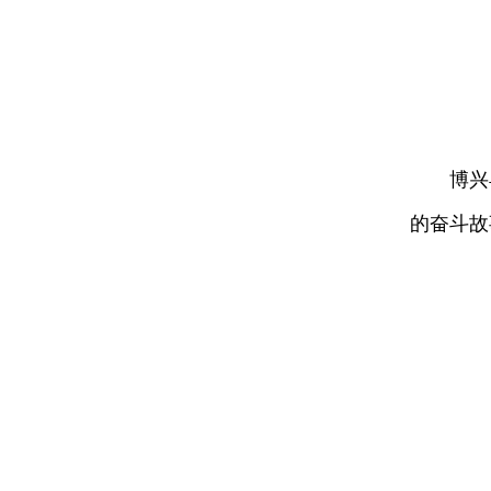
博兴县
的奋斗故