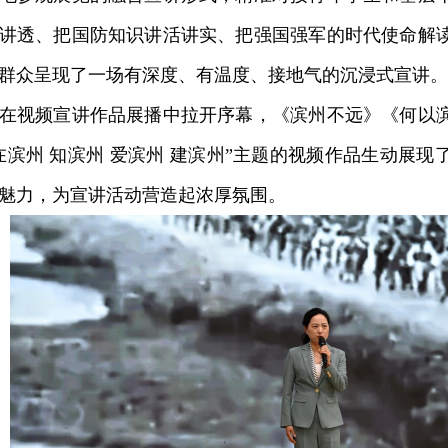
讲透、把国防知识讲活讲实、把强国强军的时代使命解
群众呈现了一场有深度、有温度、接地气的沉浸式宣讲。
视频宣讲作品展播中拉开序幕，《滨州不远》《何以滨
在滨州 知滨州 爱滨州 建滨州”主题的视频作品生动展
魅力，为宣讲活动营造起浓厚氛围。