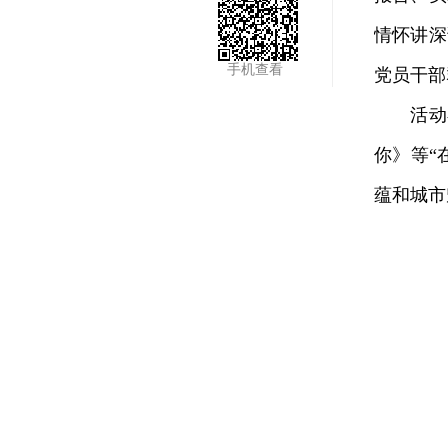
情怀讲深
手机查看
党员干部
活动在
你》等“
蕴和城市