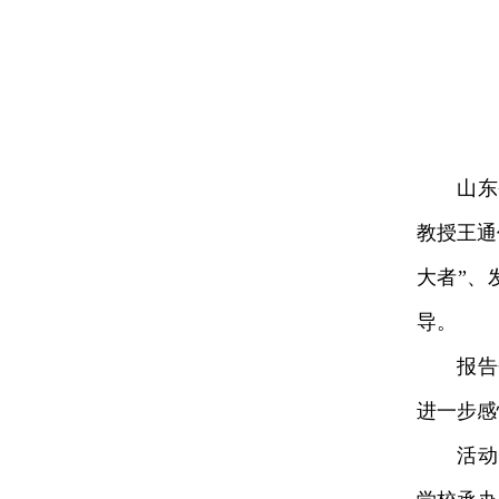
山东省
教授王通
大者”、
导。
报告会
进一步感
活动由