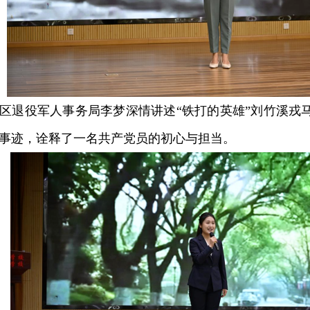
役军人事务局李梦深情讲述“铁打的英雄”刘竹溪戎马一
事迹，诠释了一名共产党员的初心与担当。