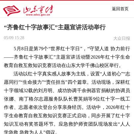
返回首页
“齐鲁红十字故事汇”主题宣讲活动举行
05/09
15:28
大众日报
5月8日是第79个“世界红十字日”，“守望人道 协力前行
——齐鲁红十字故事汇”主题宣讲活动暨2026年红十字生命
教育自救互救知识竞赛活动在山东大学千佛山校区举行。
活动以红十字真实感人故事为主线，设置“人道初心”“志
愿同行”“生命接力”“责任担当”四个篇章。活动现场，深耕红
十字领域32载的刘月明、成功协调千余例器官捐献的协调员
张娜、南丁格尔志愿服务队队长曹英娟等9位红十字一线工
作者、志愿者依次登台分享亲身经历。活动中，2026年红十
字生命教育自救互救知识竞赛正式启动，同步开展了红十字
知识互动有奖答题环节。应急救护师资团队现场发出“人人
学急救 急救为人人”倡议。