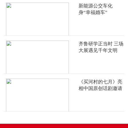
新能源公交车化
身“幸福婚车”
齐鲁研学正当时 三场
大展遇见千年文明
《买河村的七月》亮
相中国原创话剧邀请
展