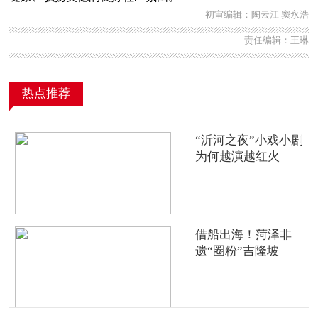
初审编辑：陶云江 窦永浩
责任编辑：王琳
热点推荐
“沂河之夜”小戏小剧
为何越演越红火
借船出海！菏泽非
遗“圈粉”吉隆坡