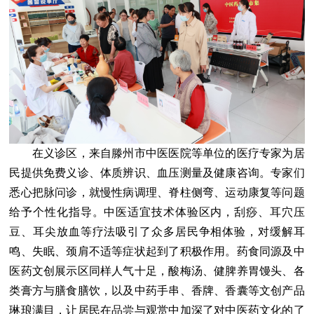
在义诊区，来自滕州市中医医院等单位的医疗专家为居
民提供免费义诊、体质辨识、血压测量及健康咨询。专家们
悉心把脉问诊，就慢性病调理、脊柱侧弯、运动康复等问题
给予个性化指导。中医适宜技术体验区内，刮痧、耳穴压
豆、耳尖放血等疗法吸引了众多居民争相体验，对缓解耳
鸣、失眠、颈肩不适等症状起到了积极作用。药食同源及中
医药文创展示区同样人气十足，酸梅汤、健脾养胃馒头、各
类膏方与膳食膳饮，以及中药手串、香牌、香囊等文创产品
琳琅满目，让居民在品尝与观赏中加深了对中医药文化的了