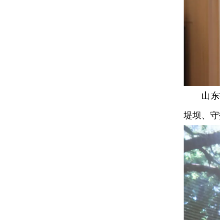
山东招
堤坝、守