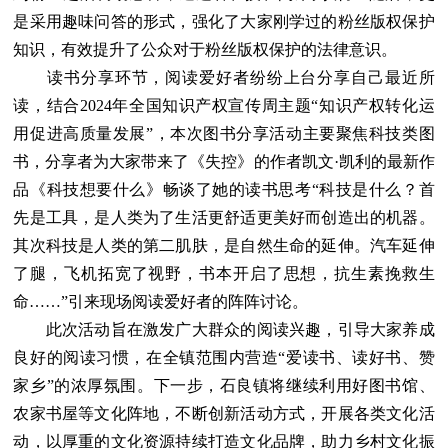
是采用趣味问答的形式，强化了大家刚学过的粉丝版权保护
知识，有效提升了公众对于粉丝版权保护的法律意识。
读书分享环节，阅读爱好者纷纷上台分享自己最近所
读，结合2024年全国知识产权宣传周主题“知识产权转化运
用促进高质量发展”，本次图书分享活动主要聚焦科技类图
书，分享者为大家带来了《失控》的作者凯文·凯利的最新作
品《科技想要什么》畅谈了她的读书思考“科技是什么？首
先是工具，是人类为了生活更舒适更美好而创造出的机器。
其次科技是人类的第二肌肤，是自然生命的延伸。汽车延伸
了腿，飞机拓宽了视野，书本开启了思想，抗生素挽救生
命……”引来现场阅读爱好者的阵阵讨论。
此次活动旨在激发广大群众的阅读兴趣，引导大家养成
良好的阅读习惯，在全镇范围内营造“爱读书、读好书、赞
家乡”的浓厚氛围。下一步，石良镇将继续利用好图书馆、
农家书屋等文化阵地，不断创新活动方式，开展各类文化活
动，以厚重的文化资源持续打造文化品牌，助力乡村文化振