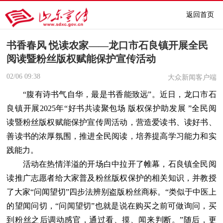
返回首页
书香春风 悦读农家——龙口市石良镇开展全民
阅读暨粉丝版权赋能保护宣传活动
02/06
09:38
大众新闻客户端
“腹有诗书气自华，最是书香能致远”。近日，龙口市石
良镇开展2025年“好书共读聚包场 版权保护助发展 ”全民阅
读暨粉丝版权赋能保护宣传周活动，营造爱读书、读好书、
善读书的浓厚氛围，推进全民阅读，培养提高学习能力和实
践能力。
活动在热情洋溢的开场白中拉开了帷幕，石良镇全民阅
读推广志愿者给大家普及粉丝版权保护的相关知识，并教授
了大家“问闻望切”四步法辨别盗版粉丝商标。“类似于中医上
的望闻问切，“问闻望切”也就是说在购买之前可做询问，买
到粉丝之后调动感官，通过看、摸、闻来判断。”随后，更