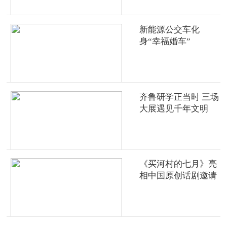
新能源公交车化
身“幸福婚车”
齐鲁研学正当时 三场
大展遇见千年文明
《买河村的七月》亮
相中国原创话剧邀请
展