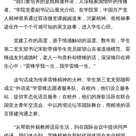
“我们要培养的是既精通外语，又深植家国情怀的传播
者。”学院党委副书记山显光介绍。在学院里，中国共产党
人精神谱系通过双语微党课娓娓道来，沂蒙精神、焦裕禄事
迹化作一个个可感可知的英文故事，进入学生心田。
党建工作的高度，源于情感触动的温度。数年前，学生
第二党支部书记宋歌带领学生党员探望山东省道德模范、雷
锋战友刘成德时，老人一句质朴却铿锵的话，深深烙印在师
生心中：“雷锋学我一次，我学雷锋一生。”
这句话成为传承雷锋精神的火种。学生第三党支部随即
成立“外语蓝”学雷锋志愿者服务队。在校内，他们设立服务
站，提供常态化语言服务；在校外，他们的身影活跃在联合
国亚太青年交流会、中以跨境论坛等国际舞台，用精准的语
言搭建沟通之桥。
“从帮助外籍教师适应生活，到在国际会议中提供同声
传译，我们体会到，雷锋精神在新时代就体现在专业报国、