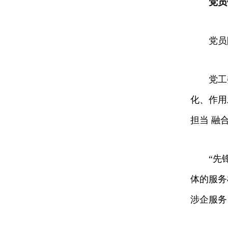
党员
党员队
党工委
化、作用
担当 融
“先锋建
体的服务
涉企服务