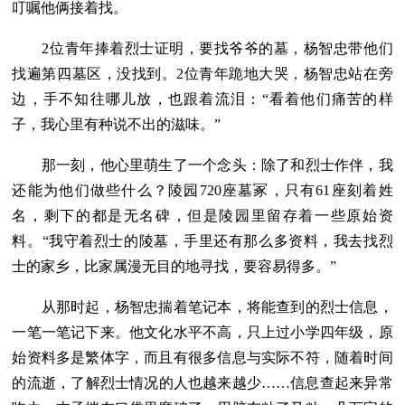
叮嘱他俩接着找。
2位青年捧着烈士证明，要找爷爷的墓，杨智忠带他们
找遍第四墓区，没找到。2位青年跪地大哭，杨智忠站在旁
边，手不知往哪儿放，也跟着流泪：“看着他们痛苦的样
子，我心里有种说不出的滋味。”
那一刻，他心里萌生了一个念头：除了和烈士作伴，我
还能为他们做些什么？陵园720座墓冢，只有61座刻着姓
名，剩下的都是无名碑，但是陵园里留存着一些原始资
料。“我守着烈士的陵墓，手里还有那么多资料，我去找烈
士的家乡，比家属漫无目的地寻找，要容易得多。”
从那时起，杨智忠揣着笔记本，将能查到的烈士信息，
一笔一笔记下来。他文化水平不高，只上过小学四年级，原
始资料多是繁体字，而且有很多信息与实际不符，随着时间
的流逝，了解烈士情况的人也越来越少……信息查起来异常