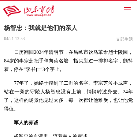
杨智忠：我就是他们的亲人
04/21
13:53
支部生活
日历翻回2024年清明节，在昌邑市饮马革命烈士陵园，
84岁的李宗芝把手伸向英名墙，指尖划过一排排名字，颤抖
着，停在“李书仁”3个字上。
77年了，她终于摸到了二哥的名字。李宗芝泣不成声，
站在一旁的守陵人杨智忠没有上前，悄悄转过身去。24年
了，这样的场景他见过太多，每一次都让他难受，也让他觉
得值。
军人的赤诚
杨智忠的血液里，流着军人的赤诚。