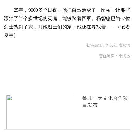
25年，9000多个日夜，他把自己活成了一座桥，让那些
漂泊了半个多世纪的英魂，能够踏着回家。杨智忠已为67位
烈士找到了家，其他烈士们的家，他还在寻找着……（记者
夏宇）
初审编辑：陶云江 窦永浩
责任编辑：李润杰
热点推荐
鲁非十大文化合作项
目发布