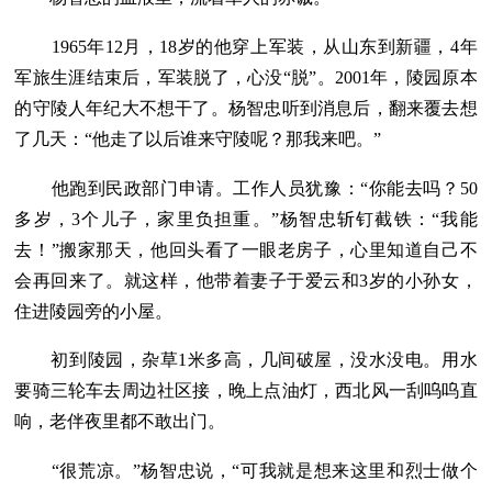
1965年12月，18岁的他穿上军装，从山东到新疆，4年
军旅生涯结束后，军装脱了，心没“脱”。2001年，陵园原本
的守陵人年纪大不想干了。杨智忠听到消息后，翻来覆去想
了几天：“他走了以后谁来守陵呢？那我来吧。”
他跑到民政部门申请。工作人员犹豫：“你能去吗？50
多岁，3个儿子，家里负担重。”杨智忠斩钉截铁：“我能
去！”搬家那天，他回头看了一眼老房子，心里知道自己不
会再回来了。就这样，他带着妻子于爱云和3岁的小孙女，
住进陵园旁的小屋。
初到陵园，杂草1米多高，几间破屋，没水没电。用水
要骑三轮车去周边社区接，晚上点油灯，西北风一刮呜呜直
响，老伴夜里都不敢出门。
“很荒凉。”杨智忠说，“可我就是想来这里和烈士做个