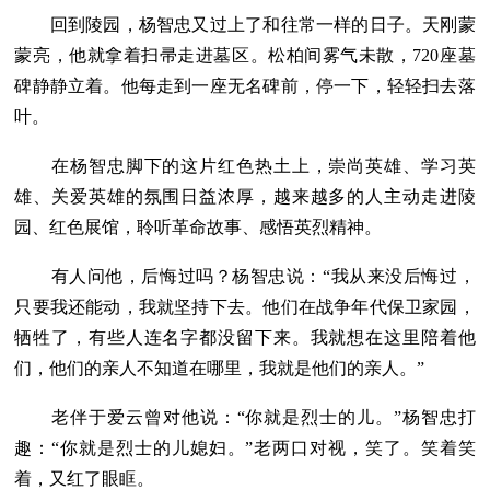
回到陵园，杨智忠又过上了和往常一样的日子。天刚蒙
蒙亮，他就拿着扫帚走进墓区。松柏间雾气未散，720座墓
碑静静立着。他每走到一座无名碑前，停一下，轻轻扫去落
叶。
在杨智忠脚下的这片红色热土上，崇尚英雄、学习英
雄、关爱英雄的氛围日益浓厚，越来越多的人主动走进陵
园、红色展馆，聆听革命故事、感悟英烈精神。
有人问他，后悔过吗？杨智忠说：“我从来没后悔过，
只要我还能动，我就坚持下去。他们在战争年代保卫家园，
牺牲了，有些人连名字都没留下来。我就想在这里陪着他
们，他们的亲人不知道在哪里，我就是他们的亲人。”
老伴于爱云曾对他说：“你就是烈士的儿。”杨智忠打
趣：“你就是烈士的儿媳妇。”老两口对视，笑了。笑着笑
着，又红了眼眶。