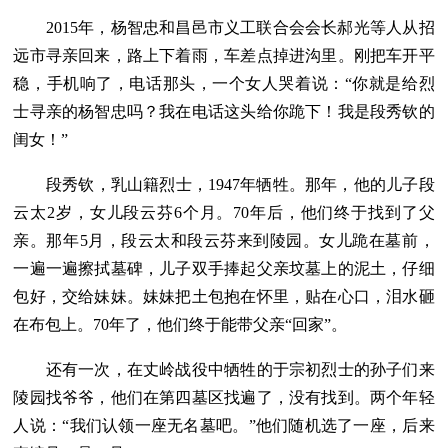
2015年，杨智忠和昌邑市义工联合会会长郝光等人从招
远市寻亲回来，路上下着雨，车差点掉进沟里。刚把车开平
稳，手机响了，电话那头，一个女人哭着说：“你就是给烈
士寻亲的杨智忠吗？我在电话这头给你跪下！我是段秀钦的
闺女！”
段秀钦，乳山籍烈士，1947年牺牲。那年，他的儿子段
云太2岁，女儿段云芬6个月。70年后，他们终于找到了父
亲。那年5月，段云太和段云芬来到陵园。女儿跪在墓前，
一遍一遍擦拭墓碑，儿子双手捧起父亲坟墓上的泥土，仔细
包好，交给妹妹。妹妹把土包抱在怀里，贴在心口，泪水砸
在布包上。70年了，他们终于能带父亲“回家”。
还有一次，在丈岭战役中牺牲的于宗初烈士的孙子们来
陵园找爷爷，他们在第四墓区找遍了，没有找到。两个年轻
人说：“我们认领一座无名墓吧。”他们随机选了一座，后来