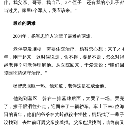
伴。我父亲、哥哥、我自己、2个侄子，还有我的小儿子都
当过兵。家里6个军人，我应该来。”
最难的两难
2004年，杨智忠陷入这辈子最难的两难。
老伴突发脑梗，需要住院治疗。杨智忠心想：来了才4
年，刚干起来，这时候说走，舍不得，要是不走，怎么对得
起老伴？可老伴理解他。从医院回来，于爱云说：“咱们回
陵园吃药保守治疗。”
杨智忠眼眶一热。他知道，老伴这是在成全他。
他跑到墓区，躲在一排墓碑后面，大哭了一场。哭完
了，擦干眼泪往外走，迎面来了一辆轿车。车上下来2位海
阳的青年，他们的爷爷在丈岭战役中牺牲，奶奶找了一辈子
没找到，去世前叮嘱父亲接着找。父亲也没找到，临终前又