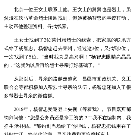
北京一位王女士联系上他。王女士的舅舅也是烈士，虽
然没在饮马革命烈士陵园找到，但她被杨智忠的事迹打动，
主动帮他整理资料、寻找线索。
王女士找到了3位莱州籍烈士的线索，把家属的联系方
式给了杨智忠。杨智忠赶去莱州，通过这3位，又找到2位，
一次找到了5位。“当时我真是高兴啊！”杨智忠眼睛亮晶晶
的，“这就为以后再给烈士寻亲打好基础了。”
从那以后，寻亲的路越走越宽。昌邑市党政机关、义工
联合会等都积极加入帮烈士寻亲的队伍，杨智忠还加入了很
多帮烈士寻亲的微信群。
2019年，杨智忠受邀登上央视《等着我》。节目嘉宾郁
钧剑问他：“您是公务员还是挣工资的？”“我不在编制内，我
挣生活补贴。”郁钧剑当场给了他些钱，杨智忠把钱用在了
补贴生活、给老伴治病、寻亲路费和更换摩托车上。