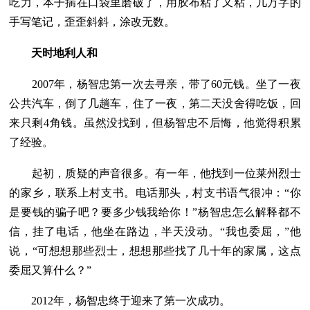
吃力，本子揣在口袋里磨破了，用胶布粘了又粘，几万字的
手写笔记，歪歪斜斜，涂改无数。
天时地利人和
2007年，杨智忠第一次去寻亲，带了60元钱。坐了一夜
公共汽车，倒了几趟车，住了一夜，第二天没舍得吃饭，回
来只剩4角钱。虽然没找到，但杨智忠不后悔，他觉得积累
了经验。
起初，质疑的声音很多。有一年，他找到一位莱州烈士
的家乡，联系上村支书。电话那头，村支书语气很冲：“你
是要钱的骗子吧？要多少钱我给你！”杨智忠怎么解释都不
信，挂了电话，他坐在路边，半天没动。“我也委屈，”他
说，“可想想那些烈士，想想那些找了几十年的家属，这点
委屈又算什么？”
2012年，杨智忠终于迎来了第一次成功。