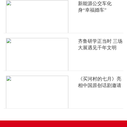
新能源公交车化
身“幸福婚车”
齐鲁研学正当时 三场
大展遇见千年文明
《买河村的七月》亮
相中国原创话剧邀请
展