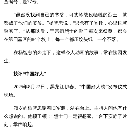
查编号，是77号。
“虽然没找到自己的爷爷，可丈岭战役牺牲的烈士，就
都成了他们的爷爷。”杨智忠说，“思念有了寄托，心里也就
踏实了。”从那以后，于宗初烈士的孙子每次来祭奠，都会
在第四墓区的84个坟上，每一个都压坟头纸，一个不落。
在杨智忠的奔走下，这样令人动容的故事，常在陵园发
生。
获评“中国好人”
2025年8月27日，黑龙江伊春。“中国好人榜”发布仪式
现场。
78岁的杨智忠穿着旧军装，站在台上。主持人问他有什
么想说的。他顿了顿：“烈士们一定很想家。”台下安静了片
刻，掌声响起。