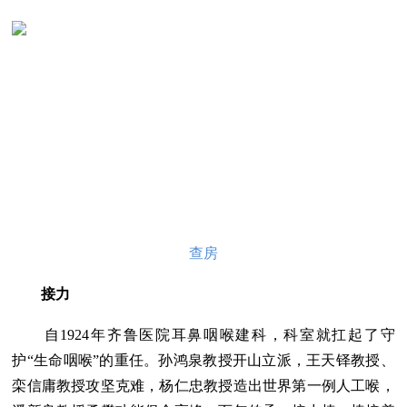
查房
接力
自1924年齐鲁医院耳鼻咽喉建科，科室就扛起了守
护“生命咽喉”的重任。孙鸿泉教授开山立派，王天铎教授、
栾信庸教授攻坚克难，杨仁忠教授造出世界第一例人工喉，