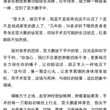
潘新良教授勇攀功能保全高峰，百年传承，接力棒一棒接着
一棒，交到了雷大鹏手中。
“雷大夫，做完手术，我是不是就再也说不出话了？是
不是就成家里的废人了。”几年前，50多岁的下咽癌患者老
李坐在雷大鹏的诊室里，得知手术后可能的生活状态，红着
眼眶不知所措。
面对老李的恐惧，雷大鹏放下手中的笔，目光温和却字
字千钧，“你放心，我们不仅要把肿瘤切除干净，更要竭尽
全力保住你的嗓子，让你能说话，跟正常人一样地活下
去。”这句话，像一颗定心丸，让老李紧绷的身体渐渐放
松。而手术室里，这场与死神、与病灶的较量，远比想象中
艰难。
咽喉方寸之地，血管神经密如蛛网，肿瘤紧贴要害，手
术的每一刀都如在钢丝上行走。雷大鹏凝神屏息、指尖平
稳，在毫厘之间分离、切除、重建，与死神争夺，与功能赛