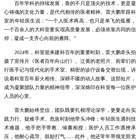
百年学科的持续发展，靠的不只是顶尖的技术，更是凝
心铸魂的文化力量，是代代相传的医者精神。雷大鹏常跟科
室的年轻医生说：“一个人医术再高，也只是单飞的孤雁，
一个百余人的大科室要实现高质量发展，必须依靠共同的信
仰，凝成一支齐心向前的雁阵。”
2024年，科室迎来建科百年的重要时刻，雷大鹏牵头拍
摄了宣传片《医者百年向山行》。泛黄的老照片、前辈们的
行医手记与现代化的手术室、精密的诊疗设备交替出现，诉
说着科室百年薪火相传、深耕不辍的动人故事。这部短片，
成为凝聚团队力量的精神纽带，深深烙印在科室每一位医护
人员的心里。
雷大鹏始终坚信，团队既要扎根理论深学，更要走向实
践力行。疑难手术、危急时刻他带头冲锋；年轻医生遇到技
术难题，他手把手带教、倾囊相授；医护人员工作遇挫承
压，他耐心疏导、鼓励打气……此外，他还常年带领支部党