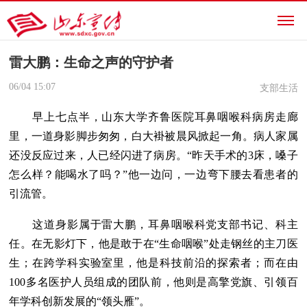
雷大鹏：生命之声的守护者
06/04
15:07
支部生活
早上七点半，山东大学齐鲁医院耳鼻咽喉科病房走廊
里，一道身影脚步匆匆，白大褂被晨风掀起一角。病人家属
还没反应过来，人已经闪进了病房。“昨天手术的3床，嗓子
怎么样？能喝水了吗？”他一边问，一边弯下腰去看患者的
引流管。
这道身影属于雷大鹏，耳鼻咽喉科党支部书记、科主
任。在无影灯下，他是敢于在“生命咽喉”处走钢丝的主刀医
生；在跨学科实验室里，他是科技前沿的探索者；而在由
100多名医护人员组成的团队前，他则是高擎党旗、引领百
年学科创新发展的“领头雁”。