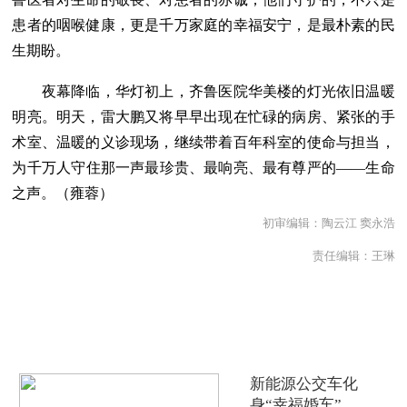
患者的咽喉健康，更是千万家庭的幸福安宁，是最朴素的民
生期盼。
夜幕降临，华灯初上，齐鲁医院华美楼的灯光依旧温暖
明亮。明天，雷大鹏又将早早出现在忙碌的病房、紧张的手
术室、温暖的义诊现场，继续带着百年科室的使命与担当，
为千万人守住那一声最珍贵、最响亮、最有尊严的——生命
之声。（
雍蓉
）
初审编辑：陶云江 窦永浩
责任编辑：王琳
热点推荐
新能源公交车化
身“幸福婚车”