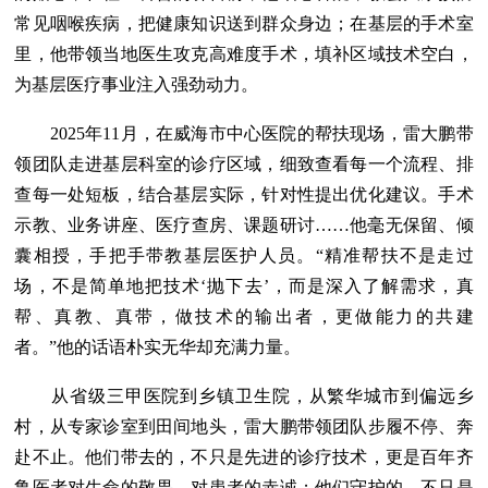
常见咽喉疾病，把健康知识送到群众身边；在基层的手术室
里，他带领当地医生攻克高难度手术，填补区域技术空白，
为基层医疗事业注入强劲动力。
2025年11月，在威海市中心医院的帮扶现场，雷大鹏带
领团队走进基层科室的诊疗区域，细致查看每一个流程、排
查每一处短板，结合基层实际，针对性提出优化建议。手术
示教、业务讲座、医疗查房、课题研讨……他毫无保留、倾
囊相授，手把手带教基层医护人员。“精准帮扶不是走过
场，不是简单地把技术‘抛下去’，而是深入了解需求，真
帮、真教、真带，做技术的输出者，更做能力的共建
者。”他的话语朴实无华却充满力量。
从省级三甲医院到乡镇卫生院，从繁华城市到偏远乡
村，从专家诊室到田间地头，雷大鹏带领团队步履不停、奔
赴不止。他们带去的，不只是先进的诊疗技术，更是百年齐
鲁医者对生命的敬畏、对患者的赤诚；他们守护的，不只是