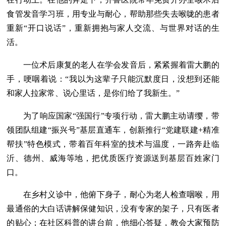
食管发音学习班，用专业与耐心，帮助那些失去喉咙的患者
重新“开口说话”，重新拥抱与家人交流、与世界对话的生
活。
一位术后康复的老人在学会发音后，紧紧握着雷大鹏的
手，哽咽着说：“我以为这辈子只能沉默度日，没想到还能
和家人拉家常、说心里话，是你们给了我新生。”
为了响应国家“强国行”专项行动，雷大鹏主动请缨，带
领团队组建“振兴号”基层直通车，创新推行“党建联建+精准
帮扶”特色模式，带着百年科室的技术与温度，一路奔赴临
沂、德州、威海等地，把优质医疗资源送到基层百姓家门
口。
在乡村义诊中，他俯下身子，耐心为老人检查咽喉，用
最通俗的大白话讲解保健知识，没有专家的架子，只有医者
的贴心；在社区科普的讲台前，他细心答疑，教会大家预防