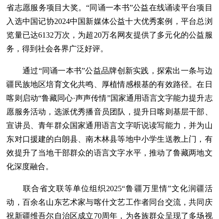
省志愿服务项目大奖。“同诵一本书”公益在线诵读平台项目
入选中国记协2024中国新媒体公益十大优秀案例，平台总浏
览量已达6132万次，为超20万名网友提供了多元化的公益服
务，得到社会各界广泛好评。
通过“同诵一本书”公益品牌创新实践，探索出一条与边
疆民族地区培育文化共鸣、厚植情感根基的有效路径。在日
喀则启动“鲁藏同心·声声传情”国家通用语言文字能力提升志
愿服务活动，选派优秀播音员团队，提升日喀则基层干部、
宣讲员、青年群众国家通用语言文字听说读写能力，并为山
东对口援建的白朗县、南木林县等地中小学生送教上门，有
效提升了当地干部群众的语言文字水平，推动了鲁藏两地文
化深度融合。
联合省文联等单位组织2025“鲁疆万里情”文化润疆活
动，百余名山东艺术家与喀什文艺工作者同台交流，共同庆
祝新疆维吾尔自治区成立70周年，为各族群众呈现了多场视