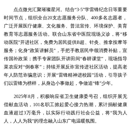
点点微光汇聚璀璨星河。结合“3·5”学雷锋纪念日等重要
时间节点，组织全台20支志愿服务分队、400多名志愿者，
广泛开展医疗健康、文化服务、普法宣传、环境保护、美育
教育等志愿服务活动。联合山东省中医院现场义诊，将“移
动医院”开进社区，免费为居民提供B超、针灸、推拿按摩等
服务；化身“政策讲解员”，手把手教居民申领消费补贴，宣
传国补政策；携手专家团队开讲田间“春耕课堂”，现场指导
菜农应对“倒春寒”；持续开展反诈宣传进社区活动，提高老
年人防范诈骗意识；开展“雷锋精神进校园”活动，引导孩子
们以雷锋为榜样，从身边小事做起，争做追“锋”少年。
2025年8月，积极响应省卫生健康委号召，组织开展无
偿献血活动，101名职工掀起爱心接力热潮，累计捐献健康
血液超过3万毫升，以实际行动践行社会公益，将“我为人
人，人人为我”的理念融入山东广电温暖氛围。