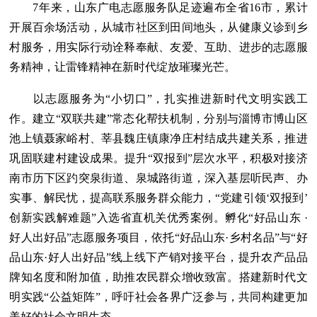
7年来，山东广电志愿服务队足迹遍布全省16市，累计
开展百余场活动，从城市社区到田间地头，从健康义诊到乡
村服务，用实际行动诠释奉献、友爱、互助、进步的志愿服
务精神，让雷锋精神在新时代绽放璀璨光芒。
以志愿服务为“小切口”，扎实推进新时代文明实践工
作。建立“双联共建”常态化帮扶机制，分别与淄博市博山区
池上镇聂家峪村、莘县魏庄镇康净庄村结成共建关系，推进
巩固联建村建设成果。提升“双报到”层次水平，积极对接济
南市历下区趵突泉街道、泉城路街道，深入基层听民声、办
实事、解民忧，提高联系服务群众能力，“党建引领‘双报到’
创新实践解难题”入选省直机关优秀案例。孵化“好品山东 ·
好人出好品”志愿服务项目，依托“好品山东·乡村名品”与“好
品山东·好人出好品”线上线下产销对接平台，提升农产品品
牌知名度和附加值，助推农民群众增收致富。搭建新时代文
明实践“公益矩阵”，呼吁社会各界广泛参与，共同构建更加
美好的社会文明生态。