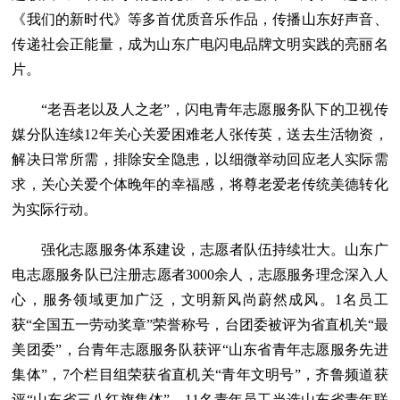
《我们的新时代》等多首优质音乐作品，传播山东好声音、
传递社会正能量，成为山东广电闪电品牌文明实践的亮丽名
片。
“老吾老以及人之老”，闪电青年志愿服务队下的卫视传
媒分队连续12年关心关爱困难老人张传英，送去生活物资，
解决日常所需，排除安全隐患，以细微举动回应老人实际需
求，关心关爱个体晚年的幸福感，将尊老爱老传统美德转化
为实际行动。
强化志愿服务体系建设，志愿者队伍持续壮大。山东广
电志愿服务队已注册志愿者3000余人，志愿服务理念深入人
心，服务领域更加广泛，文明新风尚蔚然成风。1名员工
获“全国五一劳动奖章”荣誉称号，台团委被评为省直机关“最
美团委”，台青年志愿服务队获评“山东省青年志愿服务先进
集体”，7个栏目组荣获省直机关“青年文明号”，齐鲁频道获
评“山东省三八红旗集体”，11名青年员工当选山东省青年联