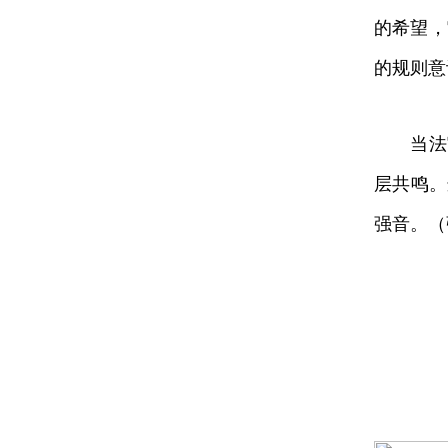
的希望，
的规则意
当法官
层共鸣。
强音。（
热点推