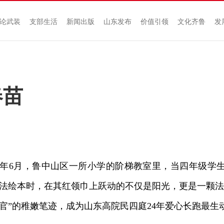
论武装
支部生活
新闻出版
山东发布
价值引领
文化齐鲁
发
春苗
年6月，鲁中山区一所小学的阶梯教室里，当四年级学
法绘本时，在其红领巾上跃动的不仅是阳光，更是一颗法
官”的稚嫩笔迹，成为山东高院民四庭24年爱心长跑最生