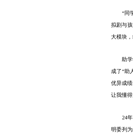
“同学
拟剧与孩
大模块，
助学行
成了“助
优异成绩
让我懂得
24年的
明委列为