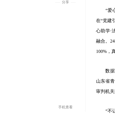
分享
“爱心助
在“党建
心助学·
融合。2
100%
数据背后
山东省青
审判机关
手机查看
“不让