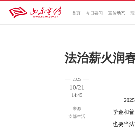
首页
今日要闻
宣传动态
理
法治薪火润
2025
10/21
14:45
2025
来源
学金和普
支部生活
也要当法