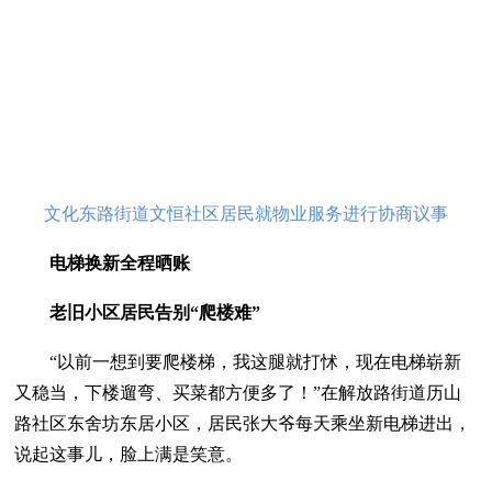
文化东路街道文恒社区居民就物业服务进行协商议事
电梯换新全程晒账
老旧小区居民告别“爬楼难”
“以前一想到要爬楼梯，我这腿就打怵，现在电梯崭新
又稳当，下楼遛弯、买菜都方便多了！”在解放路街道历山
路社区东舍坊东居小区，居民张大爷每天乘坐新电梯进出，
说起这事儿，脸上满是笑意。