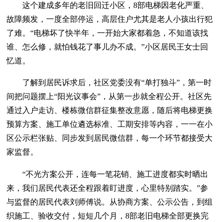
这个建成多年的老旧回迁小区，8部电梯因老化严重、
故障频发，一度全部停运，高层住户尤其是老人小孩出行犯
了难。“电梯坏了快半年，一开始大家都着急，不知道该找
谁、怎么修，就怕钱花了事儿办不成。”小区居民王女士回
忆道。
了解到居民诉求后，社区党委没有“单打独斗”，第一时
间把问题摆上“阳光议事会”，从第一步就全程公开。社区先
通过入户走访、楼栋微信群征集整改意愿，随后将电梯更换
预算方案、施工单位遴选标准、工期安排等内容，一一在小
区公示栏张贴、同步发到居民微信群，每一个环节都接受大
家监督。
“不光方案公开，连每一笔花销、施工进度都实时晒出
来，我们居民代表还全程跟着盯进度，心里特别踏实。”参
与监督的居民代表刘师傅说。从协商方案、公示公告，到组
织施工、验收交付，短短几个月，8部老旧电梯全部更换完