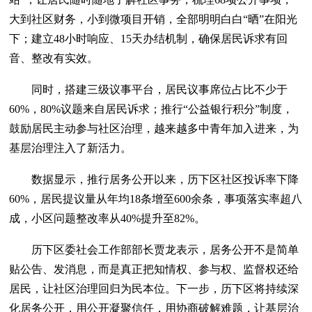
大到社区财务，小到微项目开销，全部明明白白“晒”在阳光
下；建立48小时响应、15天办结机制，确保居民诉求有回
音、整改有实效。
同时，搭建三级议事平台，居民议事席位占比不少于
60%，80%议题来自居民诉求；推行“公益银行积分”制度，
鼓励居民主动参与社区治理，越来越多中青年加入进来，为
基层治理注入了新活力。
数据显示，推行居务公开以来，历下区社区投诉率下降
60%，居民提议量从年均18条增至600余条，事项落实率超八
成，小区问题整改率从40%提升至82%。
历下区委社会工作部部长贾龙表示，居务公开不是简单
贴公告、发消息，而是真正把知情权、参与权、监督权还给
居民，让社区治理回归为民本位。下一步，历下区将持续深
化居务公开，用公开凝聚信任，用协商破解难题，让基层治