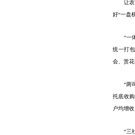
让农民
好“一盘
“一体
统一打包
会、赏花
“两司”
托底收购
户均增收
“三社