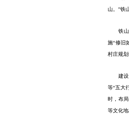
山。”铁
铁山街
施“修旧
村庄规划
建设中
等“五大
时，布局
等文化地