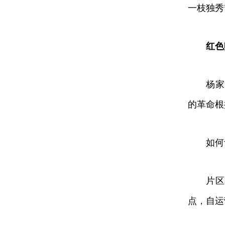
一枝独秀
红色
杨家山
的革命根
如何让沉
片区高
点，自运