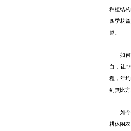
种植结构
四季获益
越。
如何加
白，让“
程，年均
到無比方
如今，
耕休闲农