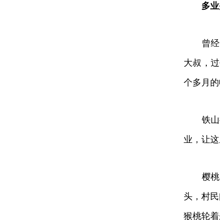
多业
曾经，杨
大叔，过
个多月的
铁山街
业，让这
樱桃熟了
头，村民
猴桃轮着