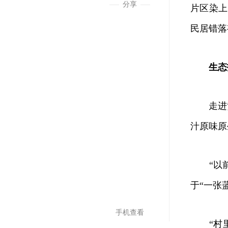
分享
片区染上
民居错落
生态
走进黄
汁原味原
“以前
于“一张
手机查看
“村里