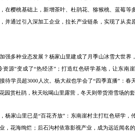
，在樱桃基础上，新增茶叶、杜鹃花、猕猴桃、蓝莓等
，并通过引入深加工企业，拉长产业链条，实现了从卖
强多种业态发展？杨家山里建成了月季山冰雪大世界，
冷资源”变成了“热经济”；打造红色研学基地，让东南
接待学员超3000人次。杨大叔也学会了“四季直播”：
花园赏杜鹃，秋天吆喝山里露营，冬天则带货滑雪场的套
杨家山里已是“百花齐放”：东南崖村主打红色研学，
业，花海绚烂；后石沟村依靠影视产业，成为远近闻名的“