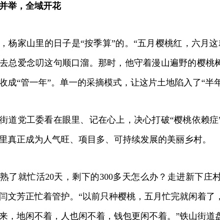
并举，全域开花
家山里的日子是“按季算”的。“五月樱桃红，六月这
去总爱念叨这句顺口溜。那时，他守着漫山遍野的樱桃树
收成“管一年”。单一的采摘模式，让这片土地陷入了“半
道党工委看在眼里、记在心上，决心打破“樱桃依赖症
里真正成为人气旺、项目多、可持续发展的美丽乡村。
就忙活20天，剩下的300多天怎么办？走进新下庄
闫文芳正忙着管护。“以前只种樱桃，五月忙完就闲着了
来，地闲不着，人也闲不着，钱包更闲不着。”铁山街道