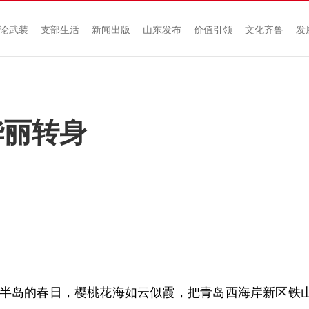
论武装
支部生活
新闻出版
山东发布
价值引领
文化齐鲁
发
华丽转身
岛的春日，樱桃花海如云似霞，把青岛西海岸新区铁山