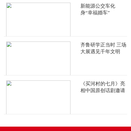
新能源公交车化
身“幸福婚车”
齐鲁研学正当时 三场
大展遇见千年文明
《买河村的七月》亮
相中国原创话剧邀请
展