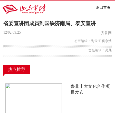
返回首页
省委宣讲团成员到国铁济南局、泰安宣讲
12/02
09:25
齐鲁网
初审编辑：陶云江 窦永浩
责任编辑：吴凡
热点推荐
鲁非十大文化合作项
目发布