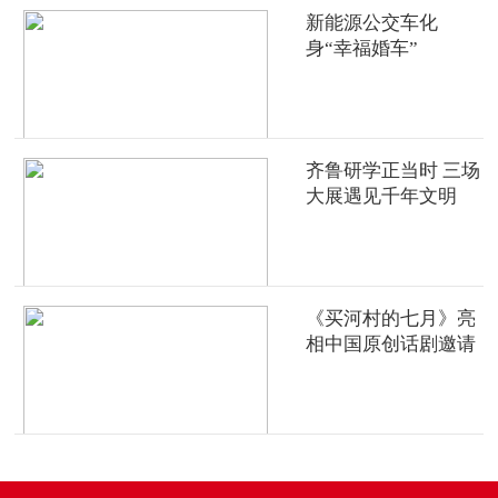
新能源公交车化
身“幸福婚车”
齐鲁研学正当时 三场
大展遇见千年文明
《买河村的七月》亮
相中国原创话剧邀请
展