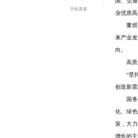
国、交通
手机查看
业优质高
董煜表
来产业发
向。
高质量
“坚持惠
创造新需
国务院
化、绿色
策，大力
增长的主