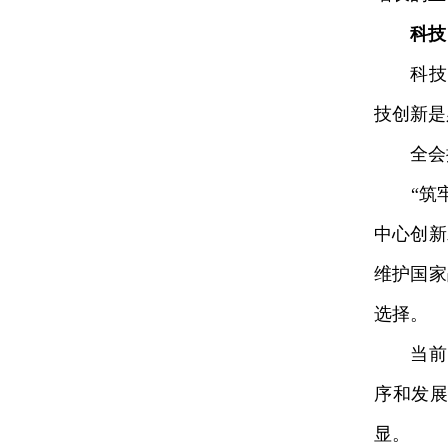
科技
科技自
技创新是
全会提
“筑牢
中心创新
维护国家
选择。
当前围
序和发
显。