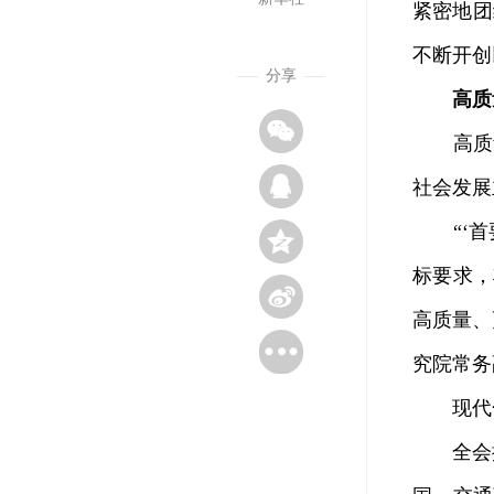
紧密地团
不断开创
分享
高质
高质量
社会发展
“‘首要
标要求，
高质量、
究院常务
现代化
全会提