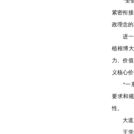
“全会
紧密衔接
政理念的
进一步
植根博
力、价值
义核心价
“一系列
要求和
性。
大道至
王学斌