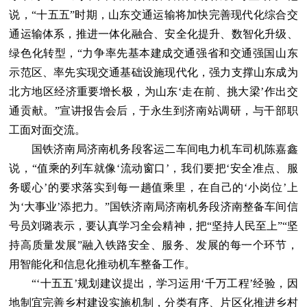
说，“十五五”时期，山东交通运输将加快完善现代化综合交
通运输体系，推进一体化融合、安全化提升、数智化升级、
绿色化转型，“力争率先基本建成交通强省和交通强国山东
示范区、率先实现交通基础设施现代化，强力支撑山东成为
北方地区经济重要增长极，为山东‘走在前、挑大梁’作出交
通贡献。”宣讲报告会后，于永生到济南站调研，与干部职
工面对面交流。
国铁济南局济南机务段客运二车间电力机车司机陈嘉鑫
说，“值乘的列车就像‘流动窗口’，我们要把‘安全准点、服
务暖心’的要求落实到每一趟值乘里，在自己的‘小岗位’上
为‘大事业’添把力。”国铁济南局济南机务段济南整备车间信
号员刘璐表示，要认真学习全会精神，把“坚持人民至上”“坚
持高质量发展”融入铁路安全、服务、发展的每一个环节，
用智能化和信息化推动机车整备工作。
“‘十五五’规划建议提出，学习运用‘千万工程’经验，因
地制宜完善乡村建设实施机制，分类有序、片区化推进乡村