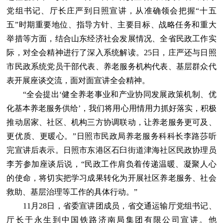
党组书记、厅长庄严到日照宣讲，从准确领会把握“十五
五”时期重要地位、指导方针、主要目标、战略任务和重大
举措等方面，结合山东经济社会发展情况、全省民政工作实
际，对全会精神进行了深入系统解读。25日，庄严还与日照
市民政系统党员干部代表、养老服务机构代表、基层群众代
表开展座谈交流，面对面宣讲全会精神。
“全会提出‘健全养老事业和产业协同发展政策机制、优
化基本养老服务供给’，我们将用心用情用力抓好落实，积极
推动居家、社区、机构三方协调联动，让养老服务更可及、
更优质、更暖心。”日照市民政局养老服务科科长李路莎听
完宣讲后表示。日照市东港区石臼街道津海社区民政协理员
李芳参加座谈后说，“民政工作肩负着传递温暖、凝聚人心
的使命，将切实把学习成果转化为开展社区养老服务、社会
救助、基层治理等工作的具体行动。”
11月28日，省委宣讲团成员，省交通运输厅党组书记、
厅长于永生到中国铁路济南局集团有限公司宣讲。他