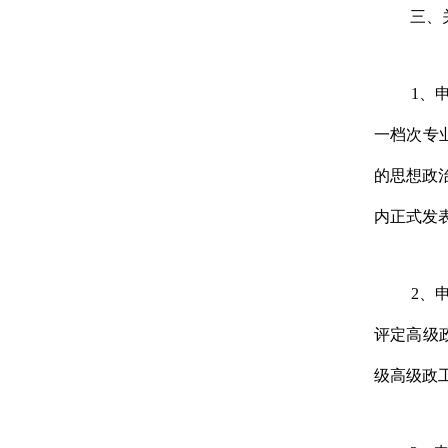
三、
1
、
一档次专
的思想政
内正式发
2
、
评定高级
级高级政