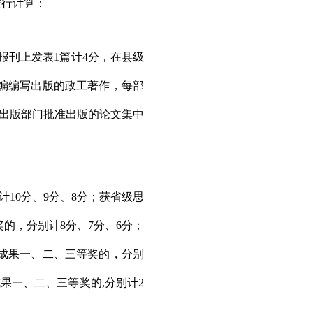
进行计算：
报刊上发表
1
篇计
4
分，在县级
编编写出版的政工著作，每部
出版部门批准出版的论文集中
计
10
分、
9
分、
8
分；获省级思
奖的，分别计
8
分、
7
分、
6
分；
成果一、二、三等奖的，分别
成果一、二、三等奖的
,
分别计
2