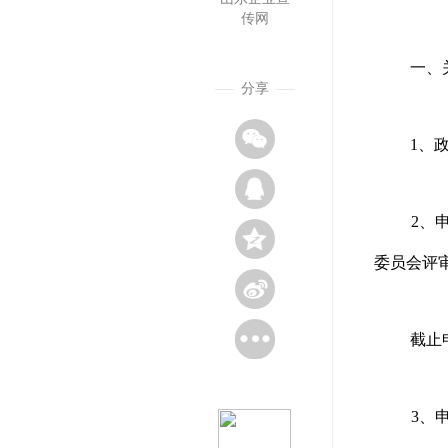
传网
一、
分享
1
、
2
、
委员会评
截止
3
、