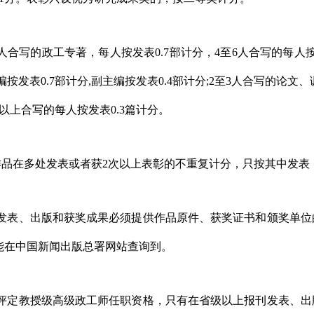
人合写的政工专著，每人按发表
0.7
部计分，
4
至
6
人
合写的每人
编按发表
0.7
部计分
,
副主编按发表
0.4
部计分
;2
至
3
人合写的论文、
以上合写的每人按发表
0.3
篇计分。
作品在多处发表或者获
2
次以上表彰的不重复计分，只按其中发表
发表、出版和获奖成果必须提供作品原件、获奖证书和颁奖单位
能在中国新闻出版总署网站查询到。
评定教授级高级政工师任职资格，只有在省级以上报刊发表、出