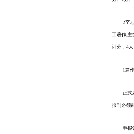
2
至
3
工著作
,
主
计分，
4
人
1
篇
正式
报刊必须
申报