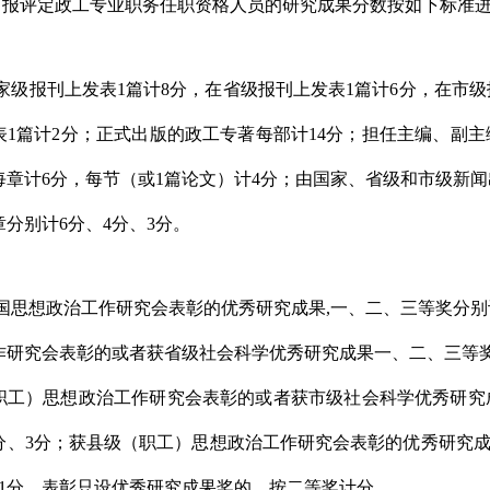
申报评定政工专业职务任职资格人员的研究成果分数按如下标准
家级报刊上发表
1
篇计
8
分，在省级报刊上发表
1
篇计
6
分，在市级
表
1
篇计
2
分；正式出版的政工专著每部计
14
分；
担任主编、副主
每章计
6
分，
每节（或
1
篇论文）计
4
分；由国家、省级和市级新闻
章分别计
6
分、
4
分、
3
分。
国思想政治工作研究会表彰的优秀研究成果
,
一、二、三等奖分别
作研究会表彰的或者获省级社会科学优秀研究成果一、二、三等
职工）思想政治工作研究会表彰的或者获市级社会科学优秀研究
分、
3
分；获县级（职工）思想政治工作研究会表彰的优秀研究
1
分。表彰只设优秀研究成果奖的，按二等奖计分。