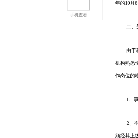
年的
10
月
8
手机查看
二、
由于
机构熟悉
作岗位的
1
、
2
、
须经其上