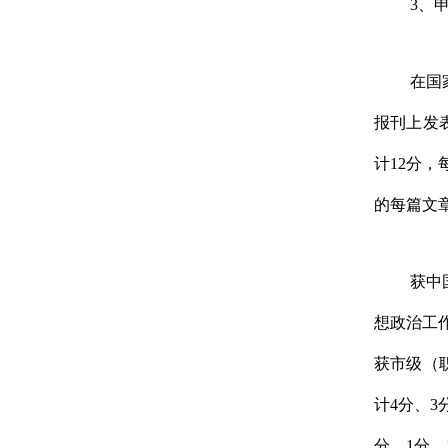
3
、
在国
报刊上发
计
12
分，
的每篇文
获中
想政治工
获市级（
计
4
分、
3
分、
1
分、