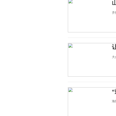
齐鲁
大众
海报