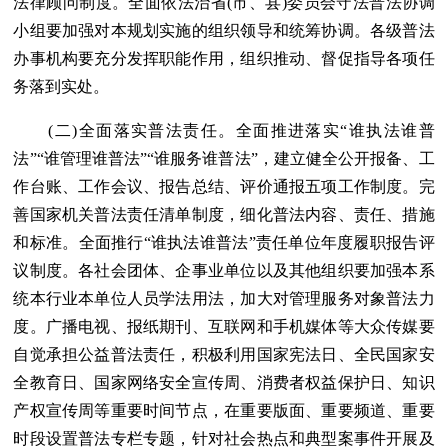
法律顾问制度。全面依法治省(市、县)委员会守法普法协调
小组要加强对本规划实施的组织领导和统筹协调。各级普法
办事机构要充分发挥职能作用，组织推动、督促指导各项任
务落到实处。
(二)全面落实普法责任。全面推进落实“谁执法谁普
法”“谁管理谁普法”“谁服务谁普法”，建立健全公开报备、工
作台账、工作会议、报告总结、评价通报五项工作制度。完
善国家机关普法责任清单制度，细化普法内容、责任、措施
和标准。全面推行“谁执法谁普法”责任单位年度履职报告评
议制度。各社会团体、企事业单位以及其他组织要加强本系
统本行业本单位人员学法用法，加大对管理服务对象普法力
度。广播电视、报纸期刊、互联网和手机媒体等大众传媒要
自觉承担公益普法责任，积极利用国家宪法日、全民国家安
全教育日、国家网络安全宣传周、消费者权益保护日、知识
产权宣传周等重要时间节点，在重要版面、重要频道、重要
时段设置普法专栏专题，针对社会热点和典型案事件开展及