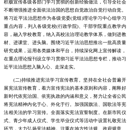
积极宣传各级各部门学习贯彻的创新经验做法，引导全社会
不断增强推进全面依法治国的思想自觉政治自觉行动自觉。
将习近平法治思想作为各级党委(党组)理论学习中心组学习
重点内容，列入各级党校(行政学院)、干部学院重点教学内
容，融入学校教育，纳入高校法治理论教学体系，做到进教
材、进课堂、进头脑。围绕习近平法治思想推出一批高质量
研究成果，运用各类媒体和平台，持续深化网上宣传解读，
在重点理论报刊设立学习贯彻习近平法治思想专栏，推动习
近平法治思想入脑入心、走深走实。
(二)持续推进宪法学习宣传教育。坚持在全社会普遍开
展宪法宣传教育，着力宣传宪法的基本原则和内容，阐释好
新时代依宪治国、依宪执政的内涵和意义，努力让全省公民
将宪法精神内化于心、外化于行。加强国旗法、国歌法等宪
法相关法的学习宣传。全面落实宪法宣誓制度。在新市民仪
式、青少年成人仪式、学生毕业仪式等活动中设置礼敬宪法
环节，大力弘扬宪法精神。注重在地方性法规、政府规章、