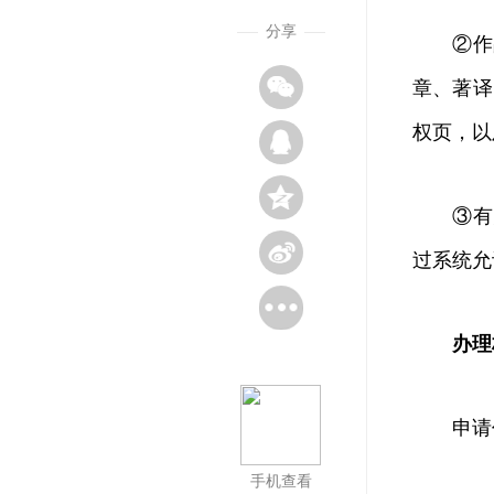
分享
②作品
章、著译
权页，以
③有关
过系统允
办理
申请作
手机查看