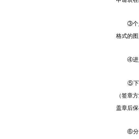
申请表在
③个人申
格式的图
④进入签
⑤下载
（签章方
盖章后保
⑥分别