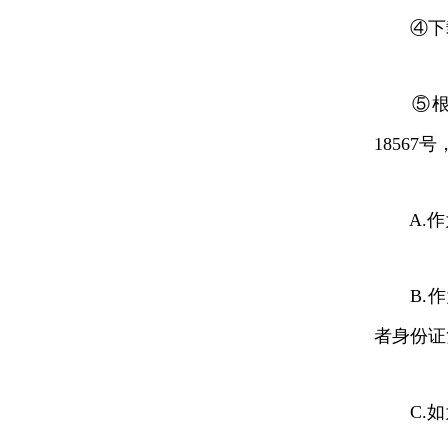
④下载
⑤根据
1856
A.作
B.作
者身份证
C.如