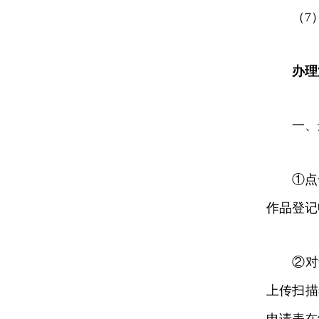
（7）
办理
一、选
①点击个
作品登记
②对于
上传扫描