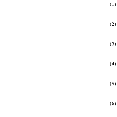
（1）
（2）
（3）
（4）
（5）
（6）