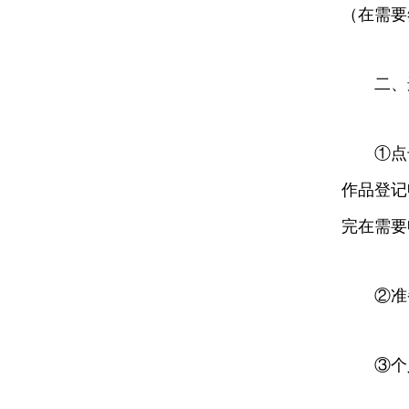
（在需要
二、选
①点击个
作品登记
完在需要
②准备
③个人