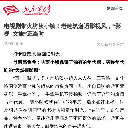
返回首页
电视剧带火坊茨小镇！老建筑邂逅影视风，“影
视+文旅”正当时
05/06
10:16
大众新闻客户端
打卡取景地 重回旧时光
导演高希希：坊茨小镇保留了独有的年代感，堪称年代
剧的“天然摄影棚”
“五一”假期，潍坊市坊茨小镇人来人往，三马路、文化
路两侧近百个摊位组成的市集热闹非凡。来自日照的游客董
筱彤一手拿小吃，一手拿手机不停拍照，记录下这里的热闹
与年代感。“我小时候就住这样的平房，后来搬迁上楼，时
常想起住在胡同里的老街坊和童年时光。”在这里，文创产
品、特色小吃、童趣游乐等满足了不同群体的需求，游客在
此逛集市、品美食，感受浓浓的市井烟火气。