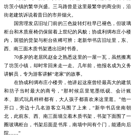
坊茨小镇的繁华兴盛。三马路曾是这里最繁华的商业街，沿
街老建筑诉说着昔日的市井烟火。
国营理发店旧址门前的三色旋转灯柱早已褪色，但玻璃
柜台和木质座椅仍保留着上世纪的风貌；协成利绸布庄小楼
内，斑驳的货架与柜台依稀可辨；老新华书店旧址里，东、
西、南三面木质书架透出旧时书香。
70多岁的老居民赵金之熟悉这里的一屋一瓦，虽然搬离
了坊茨小镇，却时常回来走一走。几年前，他报名成为义务
讲解员，专为游客讲解“老家”的故事。
在协成利绸布庄小楼旁，他讲起这座曾经最高大的建筑
和坊子当时最大的商号，“那时候店里笔墨纸砚、会计账
本、新式玩具样样都有，大人孩子都喜欢来这里逛。”他一
开口，旁边十几名游客立马围了上来，“新华书店坐南朝
北，此前东、西、南三面墙立着木质书架，书架下面围了一
圈玻璃柜台，书架后面是书库，南墙中间有个门，能通向后
院……”