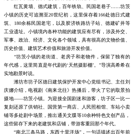
红瓦黄墙、德式建筑，百年铁轨、民国老巷子……坊茨
小镇的历史可追溯至20世纪初，这里保存着166处德日式建
筑、180余栋民国老宅，以及胶济铁路坊子站、德建矿井等
工业遗址。小镇境内各种功能的建筑应有尽有，涉及外交、
军事、政治、经济、文化各个领域，具有很高的文物价值、
历史价值、建筑艺术价值和旅游开发价值。
“坊茨小镇的老街道、老房子和老物件，保留了独有的
年代感，这里简直是年代剧的‘天然摄影棚’。”导演高希希在
实地勘景时说。
潍坊市坊子区德日建筑保护开发中心党组书记、主任刘
庆娜介绍，电视剧《南来北往》热播后，带火了它的取景拍
摄地——坊茨小镇。为迎接全国剧迷和游客，坊子区一比一
复刻还原了供销社、国营第一商店、人民照相馆、车站小卖
铺等多处剧中场景，推出通关文牒等10余种特色文创产品，
这些留存下来的老建筑和店铺，带游客重回那个年代。
“南北三条马路，东西十里洋场”，一句话描述出百年前