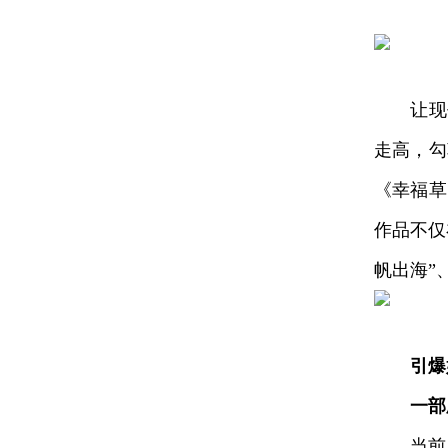
让现代
走高，勾
《幸福草
作品不仅
帆出海”
引爆
一部
当前，