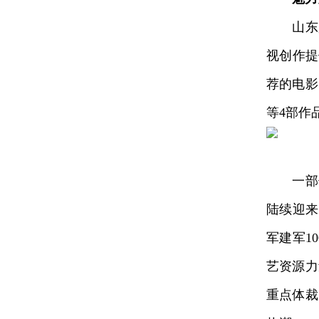
山东是
视创作提
荐的电影
等4部作
一部优秀
陆续迎来
军建军1
艺资源力
重点体裁