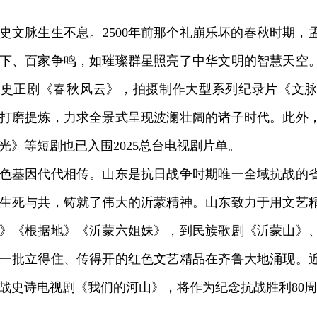
脉生生不息。2500年前那个礼崩乐坏的春秋时期，
下、百家争鸣，如璀璨群星照亮了中华文明的智慧天空
历史正剧《春秋风云》，拍摄制作大型系列纪录片《文
打磨提炼，力求全景式呈现波澜壮阔的诸子时代。此外
光》等短剧也已入围2025总台电视剧片单。
基因代代相传。山东是抗日战争时期唯一全域抗战的省
生死与共，铸就了伟大的沂蒙精神。山东致力于用文艺
》《根据地》《沂蒙六姐妹》，到民族歌剧《沂蒙山》
一批立得住、传得开的红色文艺精品在齐鲁大地涌现。
战史诗电视剧《我们的河山》，将作为纪念抗战胜利80