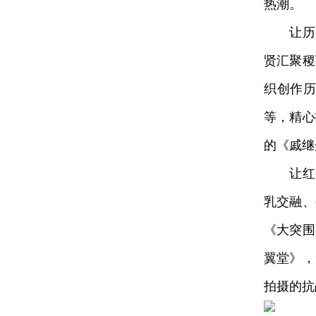
热潮。
让历史文
贤汇聚稷
织创作
等，精心
的《戚继
让红色
乳交融、
《大突围
翼堂》，
拍摄的抗