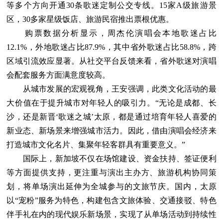
等多个方向开通30条歌迷定制公交专线。15家A级旅游景
区，30多家星级饭店、旅游民宿推出票根优惠。
购票数据分析显示，周杰伦演唱会本地歌迷占比
12.1%，外地歌迷占比87.9%，其中省外歌迷占比58.8%，跨
区域引流效应显著。从社交平台反馈来看，省外歌迷对演唱
会配套服务方面满意度较高。
从城市发展的宏观视角，王安强调，此类文化活动的最
大价值在于提升城市对年轻人的吸引力。“无论是成都、长
沙，还是新晋‘歌迷之城’太原，都是通过培育年轻人喜爱的
新业态、新场景来增强城市活力。因此，借由演唱会经济来
打造城市文化名片、集聚年轻客群具有重要意义。”
国际上，新加坡不仅在场馆建设、资金扶持、签证便利
等方面提供支持，更注重与演出主办方、旅游机构协同策
划，将单场演出延伸为全城参与的文旅节庆。国内，太原
以“宠粉”服务为特色，构建包含文旅体验、交通接驳、特色
伴手礼在内的现代娱乐新场景，实现了从单场活动到持续性