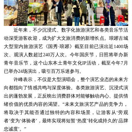
近年来，不少沉浸式、数字化旅游演艺和各类音乐节活
动深受游客欢迎，成为扩大文旅消费的新增长点。琅琊古城
大型室内旅游演艺《国秀·琅琊》截至目前已演出近1400场
次、观演人数超过240万人次。今年国庆节，日照将举办新
青年音乐节，这个山东本土青年文化IP活动，截至今年7月
已举办24场演出，吸引百万乐迷参与。
许峰表示，不仅是大型演唱会，整个演艺业态的未来方
向都指向了情感共鸣与深度体验。各类旅游演艺、沉浸式演
出的蓬勃发展，正反映出消费群体对能够触动内心、提供情
绪价值的优质内容的渴望。“未来文旅演艺产品的竞争力，
将取决于其能否通过独特的内容和场景，让游客从‘旁观
者’变为‘体验者’，最终实现将短暂‘热度’转化成持久的‘品牌
忠诚度’。”