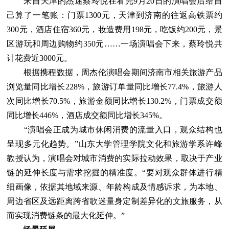
来自天津的杰迷蔡玲悦在看完9月20日的演唱会后给自
己算了一笔账：门票1300元，天津到济南的往返高铁票约
300元，酒店住宿360元，妆造费用198元，吃饭约200元，景
区游玩和周边购物约350元……一场演唱会下来，蔡玲悦共
计花费近3000元。
根据携程数据，周杰伦演唱会期间济南市相关旅游产品
浏览量同比增长228%，旅游订单量同比增长77.4%，旅游人
次同比增长70.5%，旅游金额同比增长130.2%，门票成交额
同比增长446%，酒店成交额同比增长345%。
“演唱会正成为城市休闲消费的流量入口，观众结构也
呈现多元化趋势。”山东大学管理学院文化和旅游学系许峰
教授认为，演唱会对城市消费的实际拉动效果，取决于产业
链的延伸长度与需求挖掘的精准度。“要对观众群体进行精
细画像，依据其地域来源、年龄构成及情感诉求，为本地、
周边省区及远距离跨省歌迷量身定制差异化的文旅服务，从
而实现消费链条的最大化延伸。”