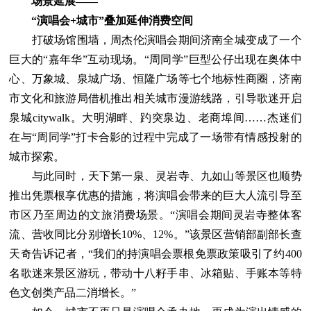
场景延展——
“演唱会+城市”叠加延伸消费空间
打破场馆围墙，周杰伦演唱会期间济南全城变成了一个
巨大的“嘉年华”互动现场。“周同学”巨型公仔出现在奥体中
心、万象城、泉城广场、恒隆广场等七个地标性商圈，济南
市文化和旅游局借机推出相关城市漫游线路，引导歌迷开启
泉城citywalk。大明湖畔、趵突泉边、老商埠间……杰迷们
在与“周同学”打卡合影的过程中完成了一场带有情感投射的
城市探索。
与此同时，天下第一泉、灵岩寺、九如山等景区也顺势
推出凭票根享优惠的措施，将演唱会带来的巨大人流引导至
市区乃至周边的文旅消费场景。“演唱会期间灵岩寺整体客
流、营收同比分别增长10%、12%。”该景区营销部副部长查
天奇告诉记者，“我们的持演唱会票根免票政策吸引了约400
名歌迷来景区游玩，带动十八籽手串、冰箱贴、手账本等特
色文创类产品二消增长。”