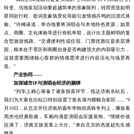
转变。当地策划活动要超越简单的形象陈列，转而营造如明
星同款行程、歌词意象场景化等能引发情感共鸣的沉浸式体
验。”许峰谈道，举办地要将演唱会与本地特色资源，如景
点、商圈、文化体验等进行有机串联，设计出主题鲜明的复
合型旅游线路。“交通便利性或住宿、门票优惠仅是表层诱
因，根本在于景区和商圈自身是否构建强大的内容吸引力，
这就需要围绕核心客群的情感需求进行内容活化与场景再
造。”
产业协同——
加深城市IP与演唱会经济的捆绑
“列车上精心筹备了诸多惊喜环节，抵达济南东站后，
我们为大家在出站口特别设置了签名墙与横幅合影区……”9
月19日，从北京开往济南的嘉年华粉丝高铁专列上，播放着
周杰伦经典歌曲，车厢内满是演唱会应援装饰。“情绪价值
拉满了，济南文旅宠客上大分。”来自北京的杰迷赵先生感
慨道。