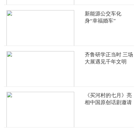
新能源公交车化
身“幸福婚车”
齐鲁研学正当时 三场
大展遇见千年文明
《买河村的七月》亮
相中国原创话剧邀请
展