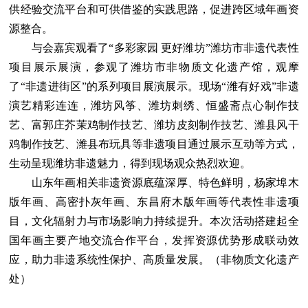
供经验交流平台和可供借鉴的实践思路，促进跨区域年画资
源整合。
与会嘉宾观看了“多彩家园 更好潍坊”潍坊市非遗代表性
项目展示展演，参观了潍坊市非物质文化遗产馆，观摩
了“非遗进街区”的系列项目展演展示。现场“潍有好戏”非遗
演艺精彩连连，潍坊风筝、潍坊刺绣、恒盛斋点心制作技
艺、富郭庄芥茉鸡制作技艺、潍坊皮刻制作技艺、潍县风干
鸡制作技艺、潍县布玩具等非遗项目通过展示互动等方式，
生动呈现潍坊非遗魅力，得到现场观众热烈欢迎。
山东年画相关非遗资源底蕴深厚、特色鲜明，杨家埠木
版年画、高密扑灰年画、东昌府木版年画等代表性非遗项
目，文化辐射力与市场影响力持续提升。本次活动搭建起全
国年画主要产地交流合作平台，发挥资源优势形成联动效
应，助力非遗系统性保护、高质量发展。（非物质文化遗产
处）