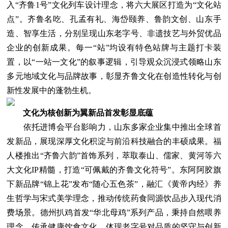
入“齐鲁1号”文化列车设计理念，将六大展区打造为“文化站
点”。齐鲁名吃、孔孟有礼、海岱颐养、鲁韵文创、山东手
造、智享生活，分别呈现山东老字号、非遗技艺与外贸优品
企业的创新成果。每一“站”均设有特色站牌与主题打卡装
置，以“一站一文化”的叙事逻辑，引导观众沉浸式领略山东
多元地域文化与品牌故事，彰显齐鲁文化在创造性转化与创
新性发展中的蓬勃生机。
文化为核创新为翼新品首发彰显底蕴
依托进博会平台影响力，山东多家企业集中推出全球首
发新品，展现深厚文化积淀与前沿科技融合的丰硕成果。福
人楼推出“齐鲁六韵”首饰系列，萃取泰山、儒家、黄河等六
大文化IP精髓，打造“可佩戴的齐鲁文化符号”。东阿阿胶旗
下新品牌“锦上花”发布“随心五色茶”，融汇《黄帝内经》养
生哲学与宋式美学理念，推动传统药食同源饮品步入现代消
费场景。德州扒鸡首发“华北母鸡”系列产品，秉持自然喂养
理念，传承健康饮食文化，体现老字号对品质的坚守与创新