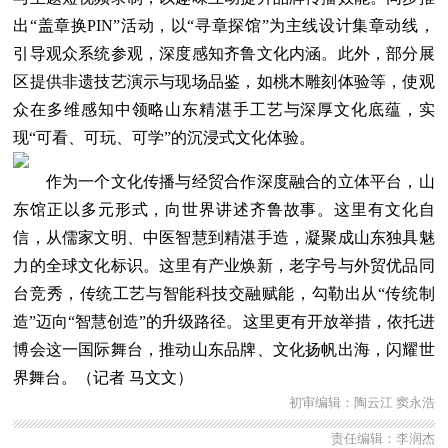
出“盖章换PIN”活动，以“寻章探馆”为主线设计集章动线，
引导观众系统参观，深度感知齐鲁文化内涵。此外，部分展
区提供非遗技艺演示与现场品鉴，如桃木雕刻体验等，使观
众在多维感知中领略山东精湛手工艺与深厚文化底蕴，实
现“可看、可玩、可学”的沉浸式文化体验。
作为一个文化传播与经贸合作深度融合的立体平台，山
东馆正以多元形式，向世界讲述齐鲁故事。这里有文化自
信，从儒家文明、中医智慧到精湛手造，凝聚成山东独具魅
力的全球文化标识。这里有产业焕新，老字号与外贸优品同
台竞秀，传统工艺与智能科技交融赋能，勾勒出从“传统制
造”迈向“智慧创造”的升级路径。这里更有开放举措，依托进
博会这一国际舞台，推动山东品牌、文化扬帆出海，闪耀世
界舞台。（记者 马文文）
初审编辑：陶云江 窦永浩
责任编辑：李润杰