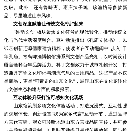
突破。此外，还有鲁味斋、枣庄辣子鸡、珍渔坊等多款新
品，尽显地道山东风味。
文创深度赋能让传统文化“活”起来
“鲁韵文创”板块聚焦文化符号的现代转化，推动传统文
化与当代生活深度融合。豆神动漫推出《孔庙立体书》，以
纸艺创新还原儒家建筑精粹，使读者在互动翻阅中“步入”千
年孔庙。青岛啤酒博物馆携系列文创产品亮相，以时尚设计
语言诠释百年品牌活力。补丁文创致力于城市礼物开发，打
造兼具齐鲁文化印记与潮流气息的日用精品。这些产品不仅
是商品，更是“可带走的山东文化”，展现山东在文化IP转化
与文创生态构建方面的积极探索。
互动体验升级打造可感知文化现场
山东馆策划多项文化体验活动，打造沉浸式、互动性强
的观展体验。创新设置“我为家乡代言”互动环节，通过品牌
方言代言墙，观众可聆听地道山东方言版品牌宣传，并可参
与主题短视频录制，以趣味互动提升品牌传播效能。同步推