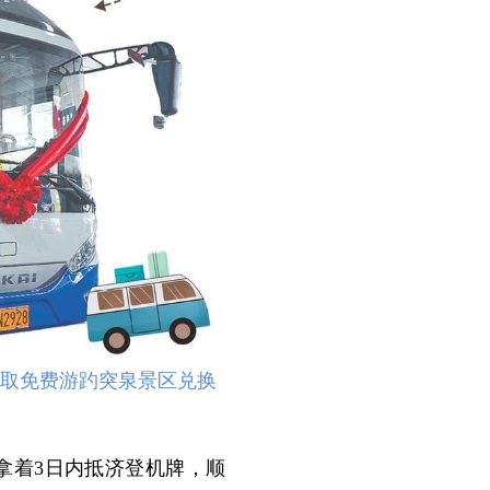
领取免费游趵突泉景区兑换
拿着3日内抵济登机牌，顺