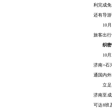
利完成免
还有导游
10月2
旅客出行
织密
10月2
济南=石
通国内外
立足冬
济南至成
可达8班