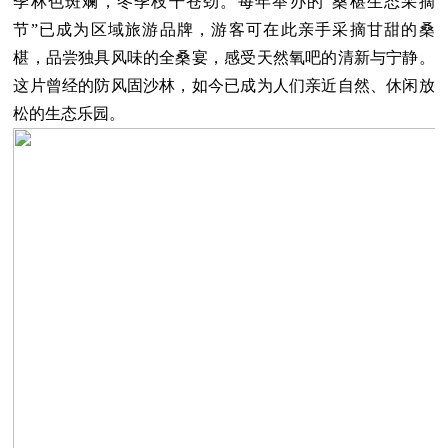
季林色斑斓，冬季枝干苍劲。每年举办的“桑椹生态采摘
节”已成为区域旅游品牌，游客可在此亲手采摘甘甜的桑
椹，品尝独具风味的全桑宴，感受天然氧吧的清新与宁静。
这片曾经的防风固沙林，如今已成为人们亲近自然、休闲放
松的生态乐园。