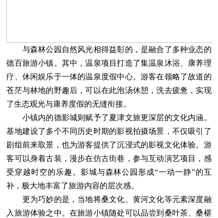
与森林公园自然风光相得益彰的，是融合了多种业态的
德百旅游小镇。其中，温泉项目打造了集温泉沐浴、康养理
疗、休闲娱乐于一体的温泉度假中心。游客在领略了故道的
苍茫与林地的野趣后，可以在此泡汤休憩，洗去疲惫，实现
了生态观光与康养度假的无缝衔接。
小镇内的德影城则赋予了夏津文旅更深层的文化内涵。
基地建设了多个不同历史时期的影视拍摄场景，不仅吸引了
剧组前来取景，也为游客提供了沉浸式的影视文化体验。游
客可以身着古装，漫步在仿古街巷，参与互动演艺项目，感
受穿越时空的乐趣。影城与森林公园形成“一动一静”的互
补，极大地丰富了旅游内容的层次感。
更为巧妙的是，当地将桑文化、黄河文化等元素深度融
入旅游体验之中。在旅游小镇随处可以品尝到桑叶茶、桑椹