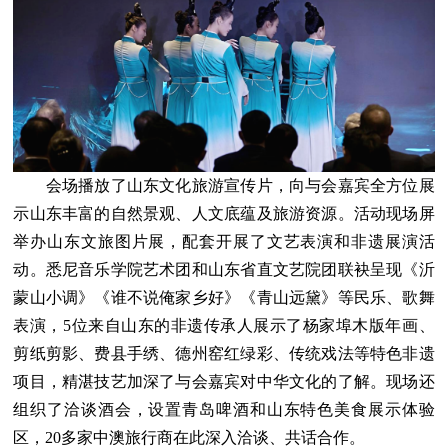
会场播放了山东文化旅游宣传片，向与会嘉宾全方位展
示山东丰富的自然景观、人文底蕴及旅游资源。活动现场屏
举办山东文旅图片展，配套开展了文艺表演和非遗展演活
动。悉尼音乐学院艺术团和山东省直文艺院团联袂呈现《沂
蒙山小调》《谁不说俺家乡好》《青山远黛》等民乐、歌舞
表演，5位来自山东的非遗传承人展示了杨家埠木版年画、
剪纸剪影、费县手绣、德州窑红绿彩、传统戏法等特色非遗
项目，精湛技艺加深了与会嘉宾对中华文化的了解。现场还
组织了洽谈酒会，设置青岛啤酒和山东特色美食展示体验
区，20多家中澳旅行商在此深入洽谈、共话合作。